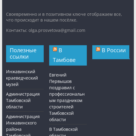
Cвоевременно и в позитивном ключе отображаем все,
что происходит в нашем посёлке.
Контакты: olga.prosvetova@gmail.com
Полезные
В
В России
ссылки
Тамбове
Инжавинский
Евгений
краеведческий
Первышов
музей
поздравил с
Администрация
профессиональн
Тамбовской
ым праздником
области
строителей
Тамбовской
Администрация
области
Инжавинского
района
В Тамбовской
Тамбовской
области