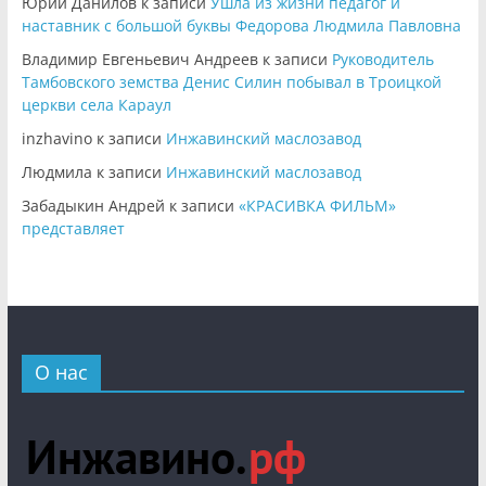
Юрий Данилов
к записи
Ушла из жизни педагог и
наставник с большой буквы Федорова Людмила Павловна
Владимир Евгеньевич Андреев
к записи
Руководитель
Тамбовского земства Денис Силин побывал в Троицкой
церкви села Караул
inzhavino
к записи
Инжавинский маслозавод
Людмила
к записи
Инжавинский маслозавод
Забадыкин Андрей
к записи
«КРАСИВКА ФИЛЬМ»
представляет
О нас