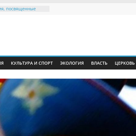
я, посвященные
ному Дню семьи
 звания «Почётный
Инжавинского округа»
Великой
ной, фронтовичке
 Николаевне
ь в сети Интернет
ИЯ
КУЛЬТУРА И СПОРТ
ЭКОЛОГИЯ
ВЛАСТЬ
ЦЕРКОВЬ
иняли участие в
и «Сохраним
!»
Воронинского
а родились крапчатые