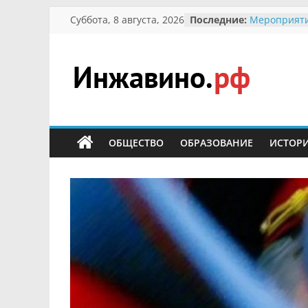
Перейти
Суббота, 8 августа, 2026
Последние:
Мероприяти
к
Международ
Присвоение
содержимому
гражданин 
участнице 
Инжавино.рф
Отечествен
Александре
Кирсановой
сельский
Безопасност
портал
ОБЩЕСТВО
ОБРАЗОВАНИЕ
ИСТОР
Ученики пр
мероприяти
первоцветы
В вольере 
заповедник
суслики