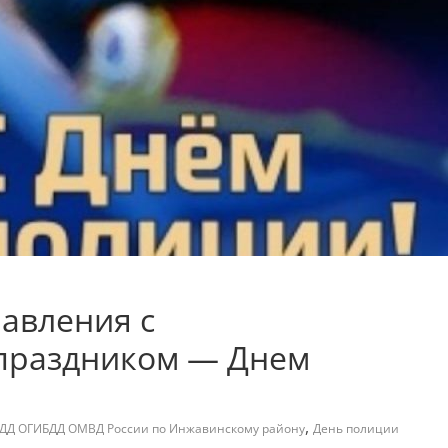
авления с
праздником — Днем
,
ДД ОГИБДД ОМВД России по Инжавинскому району
День полиции