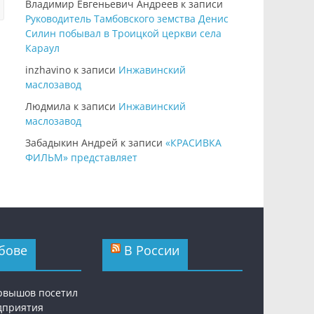
Владимир Евгеньевич Андреев
к записи
Руководитель Тамбовского земства Денис
Силин побывал в Троицкой церкви села
Караул
inzhavino
к записи
Инжавинский
маслозавод
Людмила
к записи
Инжавинский
маслозавод
Забадыкин Андрей
к записи
«КРАСИВКА
ФИЛЬМ» представляет
бове
В России
рвышов посетил
дприятия