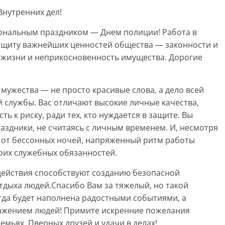
Внутренних дел!
ональным праздником — Днем полиции! Работа в
защиту важнейших ценностей общества — законности и
ь жизни и неприкосновенность имущества. Дорогие
 мужества — не просто красивые слова, а дело всей
й службы. Вас отличают высокие личные качества,
ь к риску, ради тех, кто нуждается в защите. Вы
раздники, не считаясь с личным временем. И, несмотря
ь от бессонных ночей, напряженный ритм работы
оих служебных обязанностей.
действия способствуют созданию безопасной
отдыха людей.Спасибо Вам за тяжелый, но такой
гда будет наполнена радостными событиями, а
важением людей! Примите искренние пожелания
емьях, Пверных друзей и удачи в делах!