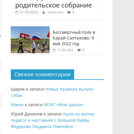
родительское собрание
01.09.2022
inzhavino
0
Бессмертный полк в
Карай-Салтыково. 9
мая 2022 год
0
11.05.2022
Свежие комментарии
Шарик
к записи
Новые правила выгула
собак
Роман
к записи
ФГИС «Моя школа»
Юрий Данилов
к записи
Ушла из жизни
педагог и наставник с большой буквы
Федорова Людмила Павловна