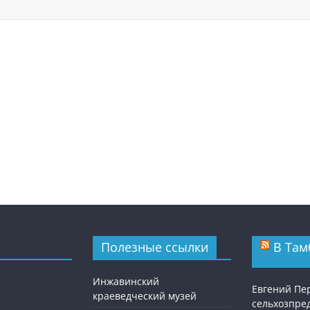
Полезные ссылки
В Там
Инжавинский
Евгений Пе
краеведческий музей
сельхозпре