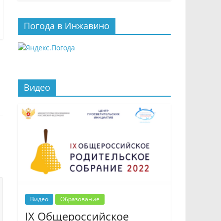
Погода в Инжавино
Видео
Видео
Образование
IX Общероссийское