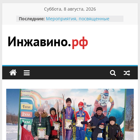
Перейти
Суббота, 8 августа, 2026
к
Последние:
Мероприятия, посвященные
содержимому
Международному Дню семьи
Присвоение звания «Почётный
гражданин Инжавинского округа»
участнице Великой
Инжавино.рф
Отечественной, фронтовичке
Александре Николаевне
Кирсановой
сельский
Безопасность в сети Интернет
портал
Ученики приняли участие в
мероприятии «Сохраним
первоцветы!»
В вольере Воронинского
заповедника родились крапчатые
суслики