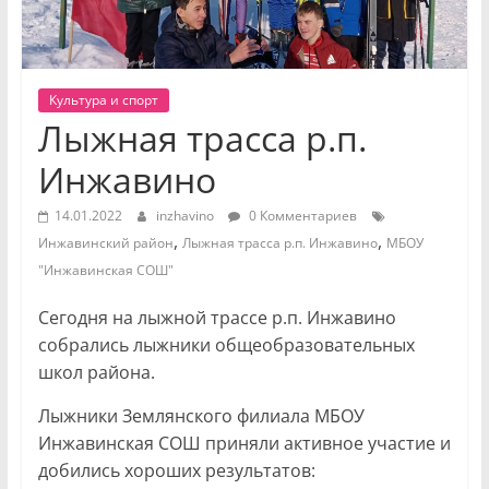
Культура и спорт
Лыжная трасса р.п.
Инжавино
14.01.2022
inzhavino
0 Комментариев
,
,
Инжавинский район
Лыжная трасса р.п. Инжавино
МБОУ
"Инжавинская СОШ"
Сегодня на лыжной трассе р.п. Инжавино
собрались лыжники общеобразовательных
школ района.
Лыжники Землянского филиала МБОУ
Инжавинская СОШ приняли активное участие и
добились хороших результатов: