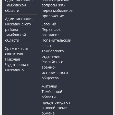
Тамбовской
вопросы ЖКХ
области
через мобильное
приложение
Администрация
Инжавинского
Евгений
района
Первышов
Тамбовской
возглавил
области
Попечительский
совет
Храм в честь
Тамбовского
святителя
отделения
Николая
Российского
Чудотворца в
военно-
Инжавино
исторического
общества
Жителей
Тамбовской
области
предупреждают
о новой схеме
обмана