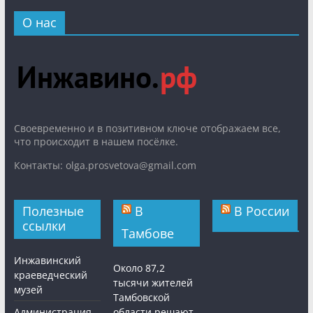
О нас
Cвоевременно и в позитивном ключе отображаем все,
что происходит в нашем посёлке.
Контакты: olga.prosvetova@gmail.com
Полезные
В
В России
ссылки
Тамбове
Инжавинский
Около 87,2
краеведческий
тысячи жителей
музей
Тамбовской
Администрация
области решают