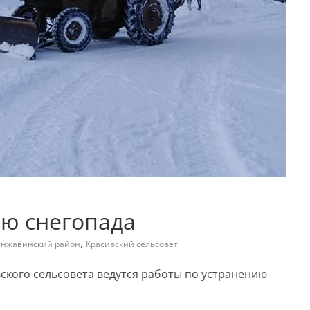
ию снегопада
,
нжавинский район
Красивский сельсовет
ивского сельсовета ведутся работы по устранению