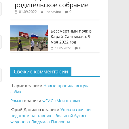
родительское собрание
01.09.2022
inzhavino
0
Бессмертный полк в
Карай-Салтыково. 9
мая 2022 год
0
11.05.2022
Свежие комментарии
Шарик
к записи
Новые правила выгула
собак
Роман
к записи
ФГИС «Моя школа»
Юрий Данилов
к записи
Ушла из жизни
педагог и наставник с большой буквы
Федорова Людмила Павловна