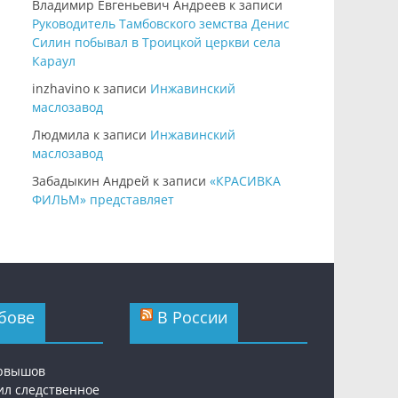
Владимир Евгеньевич Андреев
к записи
Руководитель Тамбовского земства Денис
Силин побывал в Троицкой церкви села
Караул
inzhavino
к записи
Инжавинский
маслозавод
Людмила
к записи
Инжавинский
маслозавод
Забадыкин Андрей
к записи
«КРАСИВКА
ФИЛЬМ» представляет
бове
В России
ервышов
ил следственное