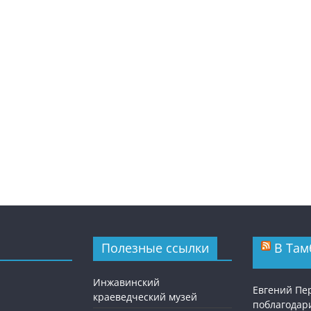
Полезные ссылки
В Там
Инжавинский
Евгений П
краеведческий музей
поблагодар