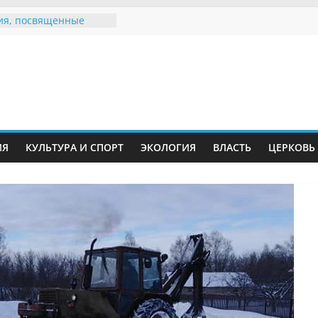
ия, посвященные
дному Дню семьи
 звания «Почётный
Инжавинского округа»
Великой
ной, фронтовичке
 Николаевне
ть в сети Интернет
ИЯ
КУЛЬТУРА И СПОРТ
ЭКОЛОГИЯ
ВЛАСТЬ
ЦЕРКОВЬ
иняли участие в
и «Сохраним
!»
Воронинского
а родились крапчатые