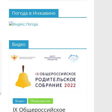
Погода в Инжавино
Видео
Видео
Образование
IX Общероссийское