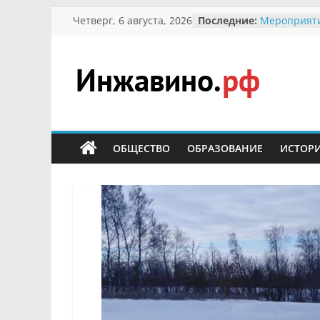
Перейти
Четверг, 6 августа, 2026
Последние:
Мероприят
к
Междунаро
Присвоение
содержимому
гражданин 
участнице 
Инжавино.рф
Отечествен
Александре
Кирсановой
сельский
Безопаснос
портал
ОБЩЕСТВО
ОБРАЗОВАНИЕ
ИСТОР
Ученики пр
мероприяти
первоцветы
В вольере 
заповедник
суслики