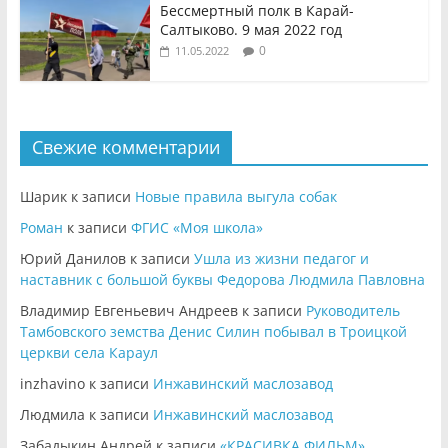
Бессмертный полк в Карай-
Салтыково. 9 мая 2022 год
0
11.05.2022
Свежие комментарии
Шарик
к записи
Новые правила выгула собак
Роман
к записи
ФГИС «Моя школа»
Юрий Данилов
к записи
Ушла из жизни педагог и
наставник с большой буквы Федорова Людмила Павловна
Владимир Евгеньевич Андреев
к записи
Руководитель
Тамбовского земства Денис Силин побывал в Троицкой
церкви села Караул
inzhavino
к записи
Инжавинский маслозавод
Людмила
к записи
Инжавинский маслозавод
Забадыкин Андрей
к записи
«КРАСИВКА ФИЛЬМ»