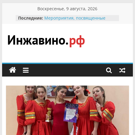
Перейти
Воскресенье, 9 августа, 2026
к
Последние:
Мероприятия, посвященные
содержимому
Международному Дню семьи
Присвоение звания «Почётный
гражданин Инжавинского округа»
участнице Великой
Инжавино.рф
Отечественной, фронтовичке
Александре Николаевне
Кирсановой
сельский
Безопасность в сети Интернет
портал
Ученики приняли участие в
мероприятии «Сохраним
первоцветы!»
В вольере Воронинского
заповедника родились крапчатые
суслики