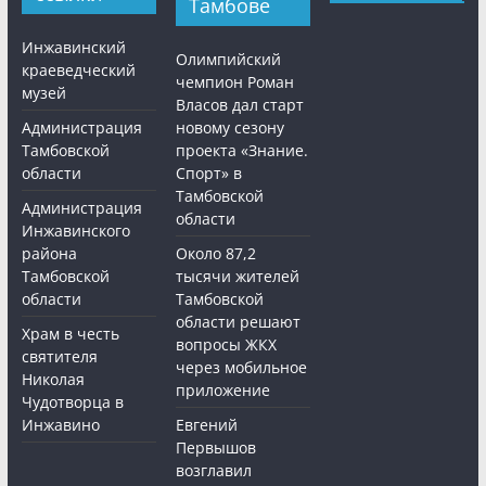
Тамбове
Инжавинский
Олимпийский
краеведческий
чемпион Роман
музей
Власов дал старт
Администрация
новому сезону
Тамбовской
проекта «Знание.
области
Спорт» в
Тамбовской
Администрация
области
Инжавинского
района
Около 87,2
Тамбовской
тысячи жителей
области
Тамбовской
области решают
Храм в честь
вопросы ЖКХ
святителя
через мобильное
Николая
приложение
Чудотворца в
Инжавино
Евгений
Первышов
возглавил