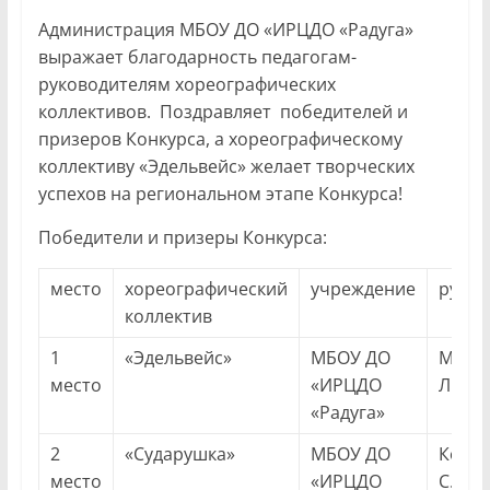
Администрация МБОУ ДО «ИРЦДО «Радуга»
выражает благодарность педагогам-
руководителям хореографических
коллективов. Поздравляет победителей и
призеров Конкурса, а хореографическому
коллективу «Эдельвейс» желает творческих
успехов на региональном этапе Конкурса!
Победители и призеры Конкурса:
место
хореографический
учреждение
руков
коллектив
1
«Эдельвейс»
МБОУ ДО
Март
место
«ИРЦДО
Л.В.
«Радуга»
2
«Сударушка»
МБОУ ДО
Конд
место
«ИРЦДО
С.В.