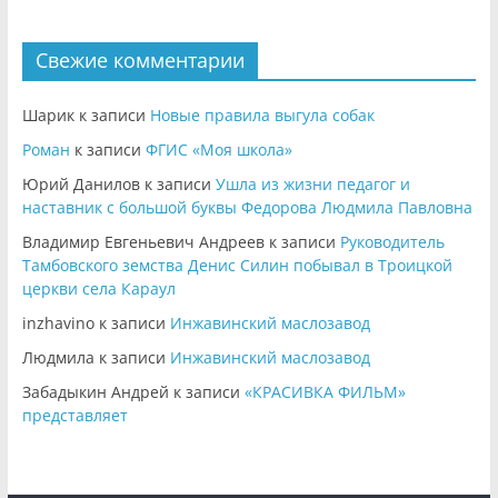
Свежие комментарии
Шарик
к записи
Новые правила выгула собак
Роман
к записи
ФГИС «Моя школа»
Юрий Данилов
к записи
Ушла из жизни педагог и
наставник с большой буквы Федорова Людмила Павловна
Владимир Евгеньевич Андреев
к записи
Руководитель
Тамбовского земства Денис Силин побывал в Троицкой
церкви села Караул
inzhavino
к записи
Инжавинский маслозавод
Людмила
к записи
Инжавинский маслозавод
Забадыкин Андрей
к записи
«КРАСИВКА ФИЛЬМ»
представляет