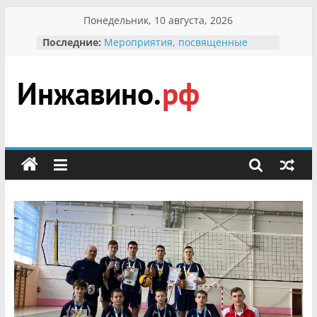
Перейти
Понедельник, 10 августа, 2026
к
Последние:
Мероприятия, посвященные
содержимому
Международному Дню семьи
Присвоение звания «Почётный
гражданин Инжавинского округа»
участнице Великой
Инжавино.рф
Отечественной, фронтовичке
Александре Николаевне
Кирсановой
сельский
Безопасность в сети Интернет
портал
Ученики приняли участие в
мероприятии «Сохраним
первоцветы!»
В вольере Воронинского
заповедника родились крапчатые
суслики