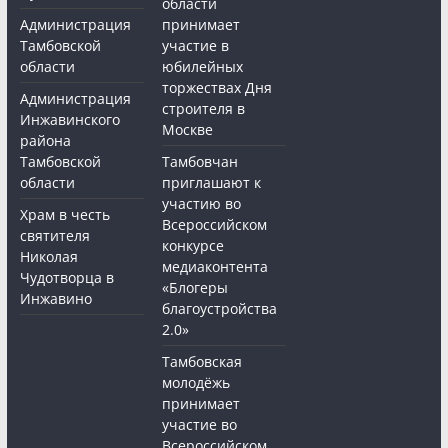
области
Администрация
принимает
Тамбовской
участие в
области
юбилейных
торжествах Дня
Администрация
строителя в
Инжавинского
Москве
района
Тамбовской
Тамбовчан
области
приглашают к
участию во
Храм в честь
Всероссийском
святителя
конкурсе
Николая
медиаконтента
Чудотворца в
«Блогеры
Инжавино
благоустройства
2.0»
Тамбовская
молодёжь
принимает
участие во
Всероссийском