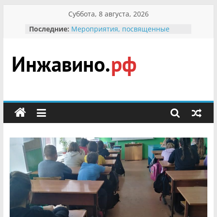
Перейти
Суббота, 8 августа, 2026
к
Последние:
Мероприятия, посвященные
содержимому
Международному Дню семьи
Присвоение звания «Почётный
гражданин Инжавинского округа»
участнице Великой
Инжавино.рф
Отечественной, фронтовичке
Александре Николаевне
Кирсановой
сельский
Безопасность в сети Интернет
портал
Ученики приняли участие в
мероприятии «Сохраним
первоцветы!»
В вольере Воронинского
заповедника родились крапчатые
суслики