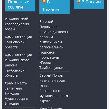
Полезные
В
В России
ссылки
Тамбове
Инжавинский
Евгений
краеведческий
Первышов
музей
вручил дипломы
Администрация
первым
Тамбовской
выпускникам
области
региональной
кадровой
Администрация
программы
Инжавинского
«Герои
района
Тамбовщины»
Тамбовской
области
Сергей Попов
назначен врип
Храм в честь
главы
святителя
Сосновского
Николая
муниципального
Чудотворца в
округа
Инжавино
Юрий Башмет