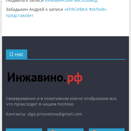
Людмила
к записи
Инжавинский маслозавод
Забадыкин Андрей
к записи
«КРАСИВКА ФИЛЬМ»
представляет
О нас
Cвоевременно и в позитивном ключе отображаем все,
что происходит в нашем посёлке.
Контакты: olga.prosvetova@gmail.com