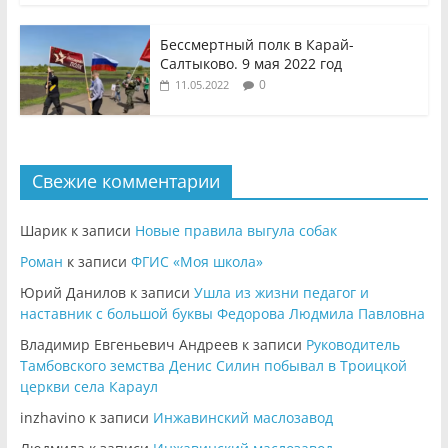
Бессмертный полк в Карай-
Салтыково. 9 мая 2022 год
0
11.05.2022
Свежие комментарии
Шарик
к записи
Новые правила выгула собак
Роман
к записи
ФГИС «Моя школа»
Юрий Данилов
к записи
Ушла из жизни педагог и
наставник с большой буквы Федорова Людмила Павловна
Владимир Евгеньевич Андреев
к записи
Руководитель
Тамбовского земства Денис Силин побывал в Троицкой
церкви села Караул
inzhavino
к записи
Инжавинский маслозавод