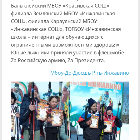
Балыклейский МБОУ «Красивская СОШ»,
филиала Землянский МБОУ «Инжавинская
СОШ», филиала Караульский МБОУ
«Инжавинская СОШ», ТОГБОУ «Инжавинская
школа – интернат для обучающихся с
ограниченными возможностями здоровья».
Юные лыжники приняли участие в флешмобе
Zа Российскую армию, Zа Президента.
Мбоу-До-Дюсшъ Рпъ-Инжавино