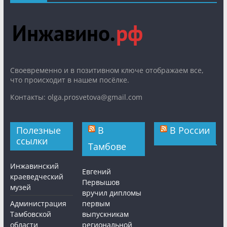
Cвоевременно и в позитивном ключе отображаем все,
что происходит в нашем посёлке.
Контакты: olga.prosvetova@gmail.com
Полезные
В
В России
ссылки
Тамбове
Инжавинский
Евгений
краеведческий
Первышов
музей
вручил дипломы
Администрация
первым
Тамбовской
выпускникам
области
региональной