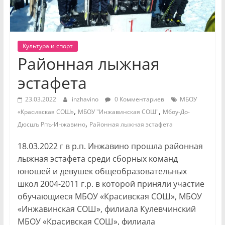
Культура и спорт
Районная лыжная
эстафета
23.03.2022
inzhavino
0 Комментариев
МБОУ
,
,
«Красивская СОШ»
МБОУ "Инжавинская СОШ"
Мбоу-До-
,
Дюсшъ Рпъ-Инжавино
Районная лыжная эстафета
18.03.2022 г в р.п. Инжавино прошла районная
лыжная эстафета среди сборных команд
юношей и девушек общеобразовательных
школ 2004-2011 г.р. в которой приняли участие
обучающиеся МБОУ «Красивская СОШ», МБОУ
«Инжавинская СОШ», филиала Кулевчинский
МБОУ «Красивская СОШ», филиала