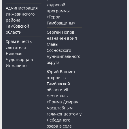
кадровой
Администрация
программы
Инжавинского
«Герои
района
Тамбовщины»
Тамбовской
области
Сергей Попов
назначен врип
Храм в честь
главы
святителя
Сосновского
Николая
муниципального
Чудотворца в
округа
Инжавино
Юрий Башмет
откроет в
Тамбовской
области VII
фестиваль
«Прима Домра»
масштабным
гала-концертом у
Лебединого
озера в селе