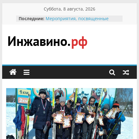
Перейти
Суббота, 8 августа, 2026
к
Последние:
Мероприятия, посвященные
содержимому
Международному Дню семьи
Присвоение звания «Почётный
гражданин Инжавинского округа»
участнице Великой
Инжавино.рф
Отечественной, фронтовичке
Александре Николаевне
Кирсановой
сельский
Безопасность в сети Интернет
портал
Ученики приняли участие в
мероприятии «Сохраним
первоцветы!»
В вольере Воронинского
заповедника родились крапчатые
суслики