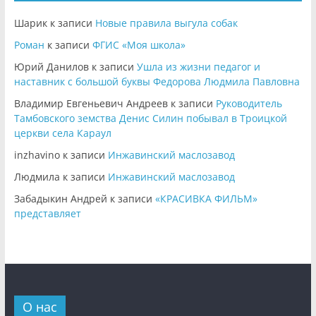
Шарик
к записи
Новые правила выгула собак
Роман
к записи
ФГИС «Моя школа»
Юрий Данилов
к записи
Ушла из жизни педагог и
наставник с большой буквы Федорова Людмила Павловна
Владимир Евгеньевич Андреев
к записи
Руководитель
Тамбовского земства Денис Силин побывал в Троицкой
церкви села Караул
inzhavino
к записи
Инжавинский маслозавод
Людмила
к записи
Инжавинский маслозавод
Забадыкин Андрей
к записи
«КРАСИВКА ФИЛЬМ»
представляет
О нас