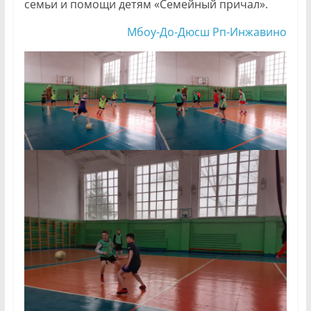
семьи и помощи детям «Семейный причал».
Мбоу-До-Дюсш Рп-Инжавино