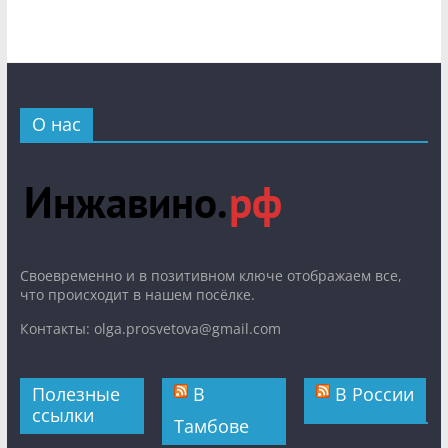
О нас
Cвоевременно и в позитивном ключе отображаем все,
что происходит в нашем посёлке.
Контакты: olga.prosvetova@gmail.com
Полезные
В
В России
ссылки
Тамбове