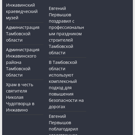
Инжавинский
Евгений
краеведческий
Первышов
музей
поздравил с
Администрация
профессиональн
Тамбовской
ым праздником
области
строителей
Тамбовской
Администрация
области
Инжавинского
района
В Тамбовской
Тамбовской
области
области
используют
комплексный
Храм в честь
подход для
святителя
повышения
Николая
безопасности на
Чудотворца в
дорогах
Инжавино
Евгений
Первышов
поблагодарил