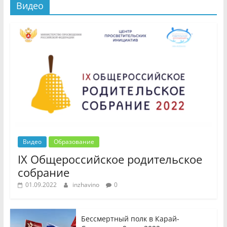
Видео
Видео
Образование
IX Общероссийское родительское
собрание
01.09.2022
inzhavino
0
Бессмертный полк в Карай-