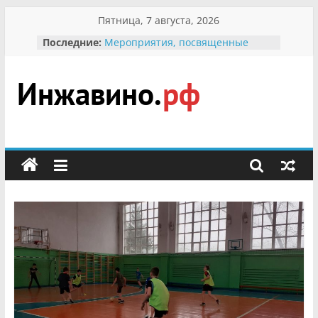
Перейти
Пятница, 7 августа, 2026
к
Последние:
Мероприятия, посвященные
содержимому
Международному Дню семьи
Присвоение звания «Почётный
гражданин Инжавинского округа»
участнице Великой
Инжавино.рф
Отечественной, фронтовичке
Александре Николаевне
Кирсановой
сельский
Безопасность в сети Интернет
портал
Ученики приняли участие в
мероприятии «Сохраним
первоцветы!»
В вольере Воронинского
заповедника родились крапчатые
суслики