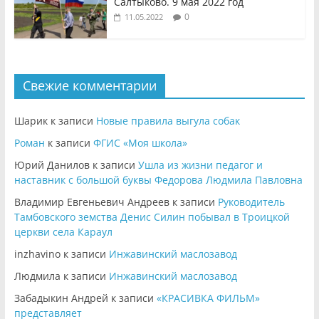
Салтыково. 9 мая 2022 год
0
11.05.2022
Свежие комментарии
Шарик
к записи
Новые правила выгула собак
Роман
к записи
ФГИС «Моя школа»
Юрий Данилов
к записи
Ушла из жизни педагог и
наставник с большой буквы Федорова Людмила Павловна
Владимир Евгеньевич Андреев
к записи
Руководитель
Тамбовского земства Денис Силин побывал в Троицкой
церкви села Караул
inzhavino
к записи
Инжавинский маслозавод
Людмила
к записи
Инжавинский маслозавод
Забадыкин Андрей
к записи
«КРАСИВКА ФИЛЬМ»
представляет