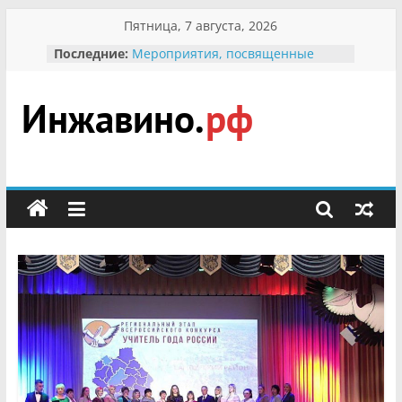
Перейти
Пятница, 7 августа, 2026
к
Последние:
Мероприятия, посвященные
содержимому
Международному Дню семьи
Присвоение звания «Почётный
гражданин Инжавинского округа»
участнице Великой
Инжавино.рф
Отечественной, фронтовичке
Александре Николаевне
Кирсановой
сельский
Безопасность в сети Интернет
портал
Ученики приняли участие в
мероприятии «Сохраним
первоцветы!»
В вольере Воронинского
заповедника родились крапчатые
суслики