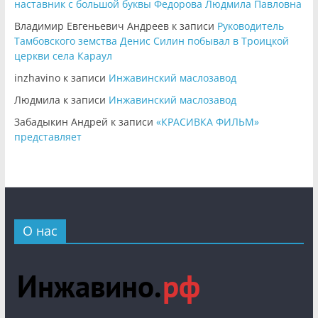
наставник с большой буквы Федорова Людмила Павловна
Владимир Евгеньевич Андреев
к записи
Руководитель
Тамбовского земства Денис Силин побывал в Троицкой
церкви села Караул
inzhavino
к записи
Инжавинский маслозавод
Людмила
к записи
Инжавинский маслозавод
Забадыкин Андрей
к записи
«КРАСИВКА ФИЛЬМ»
представляет
О нас