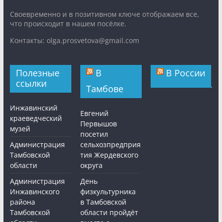
Cвоевременно и в позитивном ключе отображаем все,
что происходит в нашем посёлке.
Контакты: olga.prosvetova@gmail.com
Полезные
В
В России
ссылки
Тамбове
Инжавинский
Евгений
краеведческий
Первышов
музей
посетил
Администрация
сельхозпредприя
Тамбовской
тия Жердевского
области
округа
Администрация
День
Инжавинского
физкультурника
района
в Тамбовской
Тамбовской
области пройдёт