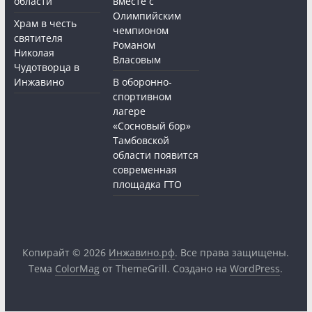
области
вместе с
Олимпийским
Храм в честь
чемпионом
святителя
Романом
Николая
Власовым
Чудотворца в
Инжавино
В оборонно-
спортивном
лагере
«Сосновый бор»
Тамбовской
области появится
современная
площадка ГТО
Копирайт © 2026
Инжавино.рф
. Все права защищены.
Тема
ColorMag
от ThemeGrill. Создано на
WordPress
.