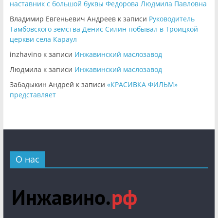
наставник с большой буквы Федорова Людмила Павловна
Владимир Евгеньевич Андреев
к записи
Руководитель
Тамбовского земства Денис Силин побывал в Троицкой
церкви села Караул
inzhavino
к записи
Инжавинский маслозавод
Людмила
к записи
Инжавинский маслозавод
Забадыкин Андрей
к записи
«КРАСИВКА ФИЛЬМ»
представляет
О нас