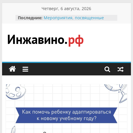
Перейти
Четверг, 6 августа, 2026
к
Последние:
Мероприятия, посвященные
содержимому
Международному Дню семьи
Присвоение звания «Почётный
гражданин Инжавинского округа»
участнице Великой
Инжавино.рф
Отечественной, фронтовичке
Александре Николаевне
Кирсановой
сельский
Безопасность в сети Интернет
портал
Ученики приняли участие в
мероприятии «Сохраним
первоцветы!»
В вольере Воронинского
заповедника родились крапчатые
суслики