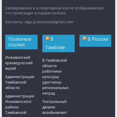
Cвоевременно и в позитивном ключе отображаем все,
что происходит в нашем посёлке.
Контакты: olga.prosvetova@gmail.com
Полезные
В
В России
ссылки
Тамбове
Инжавинский
В Тамбовской
краеведческий
области
музей
работники
Администрация
культуры
Тамбовской
удостоены
области
региональных
наград
Администрация
Инжавинского
Театральный
района
дворик
Тамбовской
возобновляет