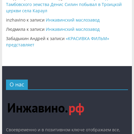
Тамбовского земства Денис Силин побывал в Троицкой
церкви села Караул
inzhavino
к записи
Инжавинский маслозавод
Людмила
к записи
Инжавинский маслозавод
Забадыкин Андрей
к записи
«КРАСИВКА ФИЛЬМ»
представляет
О нас
Cвоевременно и в позитивном ключе отображаем все,