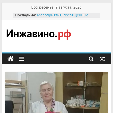
Перейти
Воскресенье, 9 августа, 2026
к
Последние:
Мероприятия, посвященные
содержимому
Международному Дню семьи
Присвоение звания «Почётный
гражданин Инжавинского округа»
участнице Великой
Инжавино.рф
Отечественной, фронтовичке
Александре Николаевне
Кирсановой
сельский
Безопасность в сети Интернет
портал
Ученики приняли участие в
мероприятии «Сохраним
первоцветы!»
В вольере Воронинского
заповедника родились крапчатые
суслики