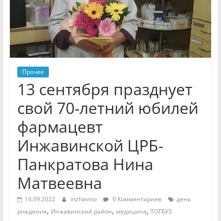
Прочее
13 сентября празднует
свой 70-летний юбилей
фармацевт
Инжавинской ЦРБ-
Панкратова Нина
Матвеевна
14.09.2022
inzhavino
0 Комментариев
день
,
,
,
рождения
Инжавинский район
медицина
ТОГБУЗ