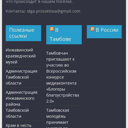
что происходит в нашем посёлке.
Контакты: olga.prosvetova@gmail.com
Полезные
В
В России
ссылки
Тамбове
Инжавинский
Тамбовчан
краеведческий
приглашают к
музей
участию во
Администрация
Всероссийском
Тамбовской
конкурсе
области
медиаконтента
«Блогеры
Администрация
благоустройства
Инжавинского
2.0»
района
Тамбовской
Тамбовская
области
молодёжь
принимает
Храм в честь