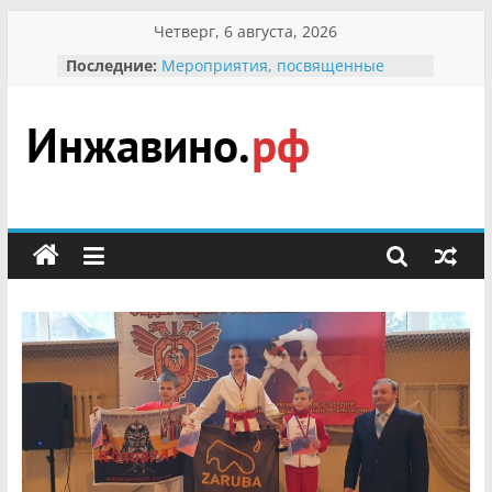
Перейти
Четверг, 6 августа, 2026
к
Последние:
Мероприятия, посвященные
содержимому
Международному Дню семьи
Присвоение звания «Почётный
гражданин Инжавинского округа»
участнице Великой
Инжавино.рф
Отечественной, фронтовичке
Александре Николаевне
Кирсановой
сельский
Безопасность в сети Интернет
портал
Ученики приняли участие в
мероприятии «Сохраним
первоцветы!»
В вольере Воронинского
заповедника родились крапчатые
суслики