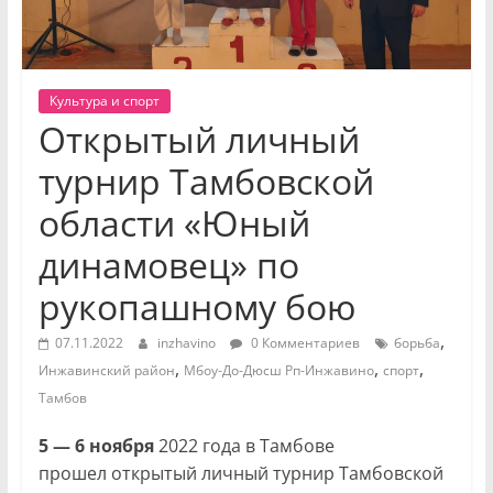
Культура и спорт
Открытый личный
турнир Тамбовской
области «Юный
динамовец» по
рукопашному бою
,
07.11.2022
inzhavino
0 Комментариев
борьба
,
,
,
Инжавинский район
Мбоу-До-Дюсш Рп-Инжавино
спорт
Тамбов
5 — 6 ноября
2022 года в Тамбове
прошел открытый личный турнир Тамбовской