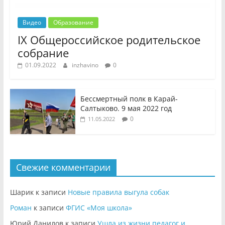
Видео
Образование
IX Общероссийское родительское
собрание
01.09.2022
inzhavino
0
Бессмертный полк в Карай-
Салтыково. 9 мая 2022 год
0
11.05.2022
Свежие комментарии
Шарик
к записи
Новые правила выгула собак
Роман
к записи
ФГИС «Моя школа»
Юрий Данилов
к записи
Ушла из жизни педагог и