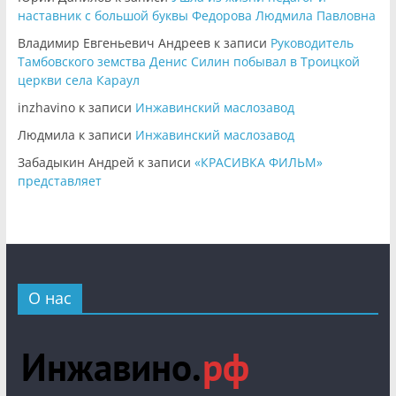
наставник с большой буквы Федорова Людмила Павловна
Владимир Евгеньевич Андреев
к записи
Руководитель
Тамбовского земства Денис Силин побывал в Троицкой
церкви села Караул
inzhavino
к записи
Инжавинский маслозавод
Людмила
к записи
Инжавинский маслозавод
Забадыкин Андрей
к записи
«КРАСИВКА ФИЛЬМ»
представляет
О нас