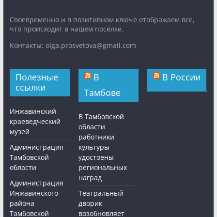
Cвоевременно и в позитивном ключе отображаем все,
что происходит в нашем посёлке.
Контакты: olga.prosvetova@gmail.com
Полезные
В
В России
ссылки
Тамбове
Инжавинский
В Тамбовской
краеведческий
области
музей
работники
Администрация
культуры
Тамбовской
удостоены
области
региональных
наград
Администрация
Инжавинского
Театральный
района
дворик
Тамбовской
возобновляет