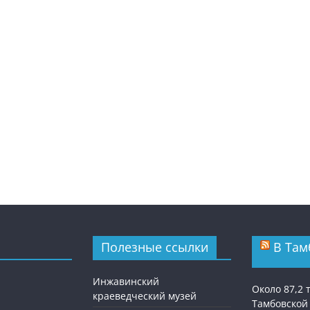
Полезные ссылки
В Там
Инжавинский
Около 87,2
краеведческий музей
Тамбовской