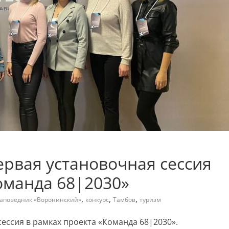
рвая установочная сессия
оманда 68|2030»
,
,
,
аповедник «Воронинский»
конкурс
Тамбов
туризм
ессия в рамках проекта «Команда 68|2030».