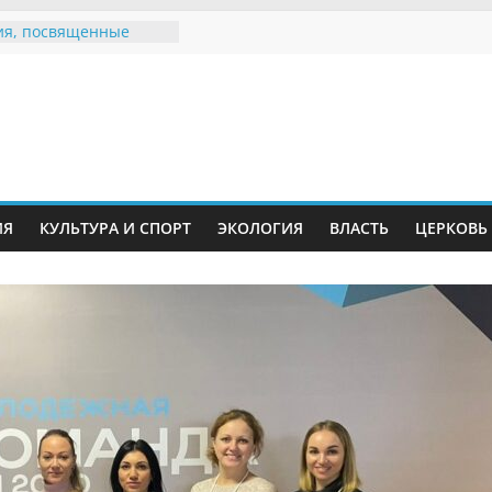
я, посвященные
ному Дню семьи
 звания «Почётный
Инжавинского округа»
Великой
ной, фронтовичке
 Николаевне
ь в сети Интернет
ИЯ
КУЛЬТУРА И СПОРТ
ЭКОЛОГИЯ
ВЛАСТЬ
ЦЕРКОВЬ
иняли участие в
и «Сохраним
!»
Воронинского
а родились крапчатые