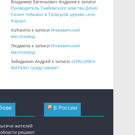
Владимир Евгеньевич Андреев
к записи
Руководитель Тамбовского земства Денис
Силин побывал в Троицкой церкви села
Караул
inzhavino
к записи
Инжавинский
маслозавод
Людмила
к записи
Инжавинский
маслозавод
Забадыкин Андрей
к записи
«КРАСИВКА
ФИЛЬМ» представляет
бове
В России
 тысячи жителей
 области решают