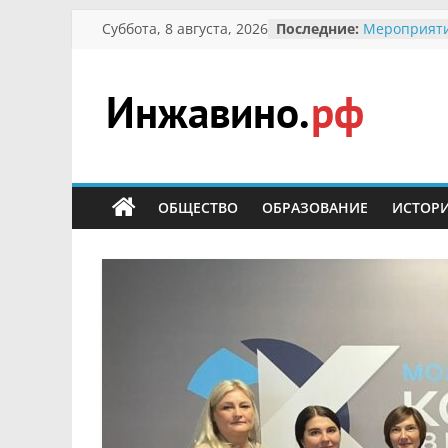
Перейти
Суббота, 8 августа, 2026
Последние:
Мероприяти
к
Международ
Присвоение
содержимому
гражданин 
участнице 
Инжавино.рф
Отечествен
Александре
Кирсановой
сельский
Безопасност
портал
ОБЩЕСТВО
ОБРАЗОВАНИЕ
ИСТОР
Ученики пр
мероприяти
первоцветы
В вольере 
заповедник
суслики