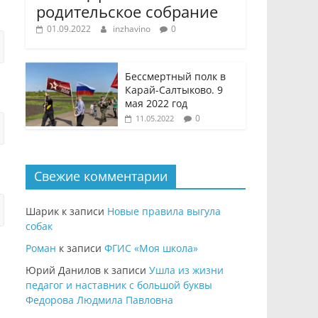
родительское собрание
01.09.2022
inzhavino
0
Бессмертный полк в
Карай-Салтыково. 9
мая 2022 год
0
11.05.2022
Свежие комментарии
Шарик
к записи
Новые правила выгула
собак
Роман
к записи
ФГИС «Моя школа»
Юрий Данилов
к записи
Ушла из жизни
педагог и наставник с большой буквы
Федорова Людмила Павловна