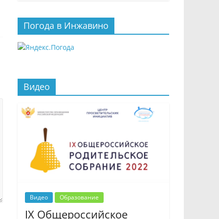
Погода в Инжавино
Видео
Видео
Образование
IX Общероссийское