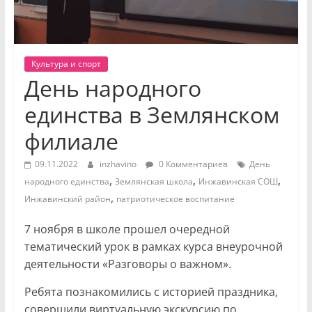
Культура и спорт
День народного
единства в Землянском
филиале
09.11.2022
inzhavino
0 Комментариев
День
,
,
,
народного единства
Землянская школа
Инжавинская СОШ
,
Инжавинский район
патриотическое воспитание
7 ноября в школе прошел очередной
тематический урок в рамках курса внеурочной
деятельности «Разговоры о важном».
Ребята познакомились с историей праздника,
совершили виртуальную экскурсию по