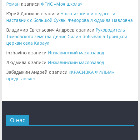
Роман
к записи
ФГИС «Моя школа»
Юрий Данилов
к записи
Ушла из жизни педагог и
наставник с большой буквы Федорова Людмила Павловна
Владимир Евгеньевич Андреев
к записи
Руководитель
Тамбовского земства Денис Силин побывал в Троицкой
церкви села Караул
inzhavino
к записи
Инжавинский маслозавод
Людмила
к записи
Инжавинский маслозавод
Забадыкин Андрей
к записи
«КРАСИВКА ФИЛЬМ»
представляет
О нас