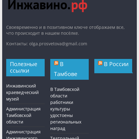
Cвоевременно и в позитивном ключе отображаем все,
что происходит в нашем посёлке.
Контакты: olga.prosvetova@gmail.com
Полезные
В
В России
ссылки
Тамбове
Инжавинский
В Тамбовской
краеведческий
области
музей
работники
Администрация
культуры
Тамбовской
удостоены
области
региональных
наград
Администрация
Инжавинского
Театральный