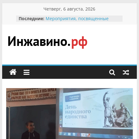
Перейти
Четверг, 6 августа, 2026
к
Последние:
Мероприятия, посвященные
содержимому
Международному Дню семьи
Присвоение звания «Почётный
гражданин Инжавинского округа»
участнице Великой
Инжавино.рф
Отечественной, фронтовичке
Александре Николаевне
Кирсановой
сельский
Безопасность в сети Интернет
портал
Ученики приняли участие в
мероприятии «Сохраним
первоцветы!»
В вольере Воронинского
заповедника родились крапчатые
суслики