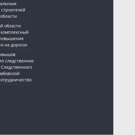
нальным
 строителей
 области
ой области
 комплексный
 повышения
и на дорогах
ервышов
ил следственное
 Следственного
амбовской
 сотрудничество