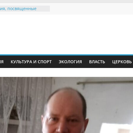
ия, посвященные
дному Дню семьи
е звания «Почётный
Инжавинского округа»
Великой
ной, фронтовичке
 Николаевне
й
ть в сети Интернет
ИЯ
КУЛЬТУРА И СПОРТ
ЭКОЛОГИЯ
ВЛАСТЬ
ЦЕРКОВЬ
иняли участие в
ии «Сохраним
!»
Воронинского
а родились крапчатые