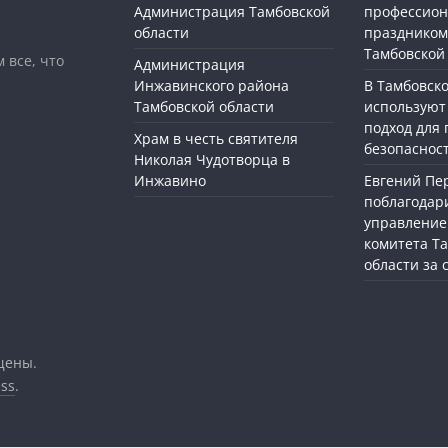
Администрация Тамбовской
профессио
области
праздником
Тамбовской
 все, что
Администрация
Инжавинского района
В Тамбовск
Тамбовской области
используют
подход для
Храм в честь святителя
безопасност
Николая Чудотворца в
Инжавино
Евгений П
поблагодар
управление
комитета Т
области за
щены.
ss
.