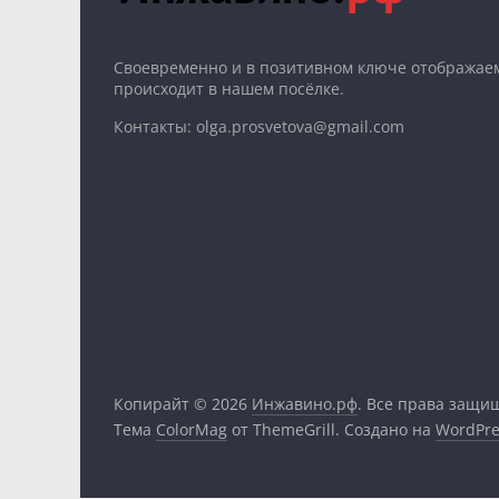
Cвоевременно и в позитивном ключе отображаем
происходит в нашем посёлке.
Контакты: olga.prosvetova@gmail.com
Копирайт © 2026
Инжавино.рф
. Все права защи
Тема
ColorMag
от ThemeGrill. Создано на
WordPre