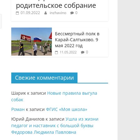
родительское собрание
01.09.2022
inzhavino
0
Бессмертный полк в
Карай-Салтыково. 9
мая 2022 год
0
11.05.2022
Свежие комментарии
Шарик
к записи
Новые правила выгула
собак
Роман
к записи
ФГИС «Моя школа»
Юрий Данилов
к записи
Ушла из жизни
педагог и наставник с большой буквы
Федорова Людмила Павловна