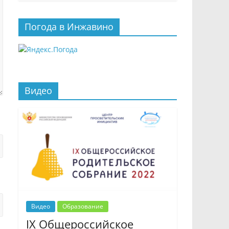
Погода в Инжавино
Видео
Видео
Образование
IX Общероссийское