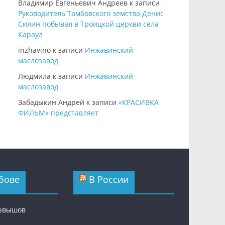
Владимир Евгеньевич Андреев
к записи
Руководитель Тамбовского земства Денис
Силин побывал в Троицкой церкви села
Караул
inzhavino
к записи
Инжавинский
маслозавод
Людмила
к записи
Инжавинский
маслозавод
Забадыкин Андрей
к записи
«КРАСИВКА
ФИЛЬМ» представляет
бове
В России
ервышов
с