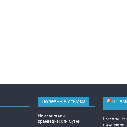
Полезные ссылки
В Там
Инжавинский
Евгений П
краеведческий музей
поздравил 