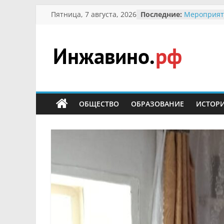
Перейти
Пятница, 7 августа, 2026
Последние:
Мероприят
к
Междунаро
Присвоени
содержимому
гражданин 
участнице 
Инжавино.рф
Отечествен
Александре
Кирсаново
сельский
Безопаснос
портал
ОБЩЕСТВО
ОБРАЗОВАНИЕ
ИСТОР
Ученики пр
мероприят
первоцветы
В вольере 
заповедник
суслики