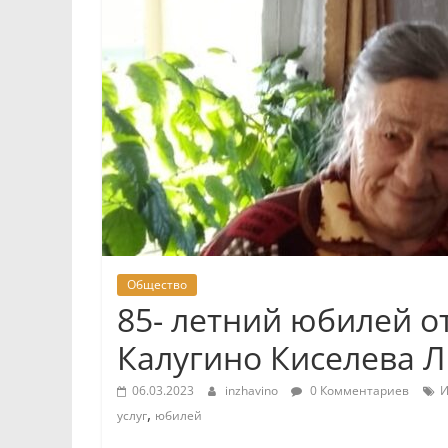
Общество
85- летний юбилей о
Калугино Киселева 
06.03.2023
inzhavino
0 Комментариев
И
,
услуг
юбилей