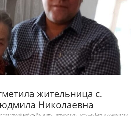
тметила жительница с.
Людмила Николаевна
,
,
,
,
нжавинский район
Калугино
пенсионеры
помощь
Центр социальных