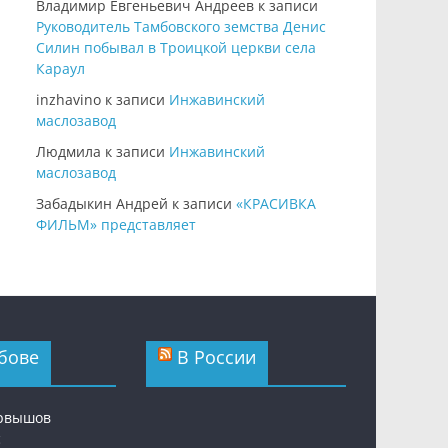
Владимир Евгеньевич Андреев
к записи
Руководитель Тамбовского земства Денис
Силин побывал в Троицкой церкви села
Караул
inzhavino
к записи
Инжавинский
маслозавод
Людмила
к записи
Инжавинский
маслозавод
Забадыкин Андрей
к записи
«КРАСИВКА
ФИЛЬМ» представляет
бове
В России
ервышов
с