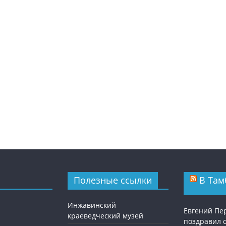
Полезные ссылки
В Там
Инжавинский
Евгений П
краеведческий музей
поздравил 