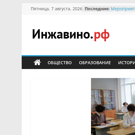
Перейти
Пятница, 7 августа, 2026
Последние:
Мероприят
к
Междунаро
Присвоени
содержимому
гражданин 
участнице 
Инжавино.рф
Отечествен
Александре
Кирсаново
сельский
Безопаснос
портал
ОБЩЕСТВО
ОБРАЗОВАНИЕ
ИСТОР
Ученики пр
мероприят
первоцветы
В вольере 
заповедник
суслики