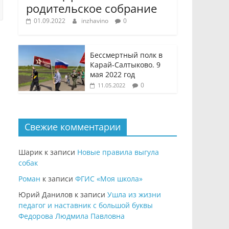
родительское собрание
01.09.2022
inzhavino
0
Бессмертный полк в
Карай-Салтыково. 9
мая 2022 год
0
11.05.2022
Свежие комментарии
Шарик
к записи
Новые правила выгула
собак
Роман
к записи
ФГИС «Моя школа»
Юрий Данилов
к записи
Ушла из жизни
педагог и наставник с большой буквы
Федорова Людмила Павловна