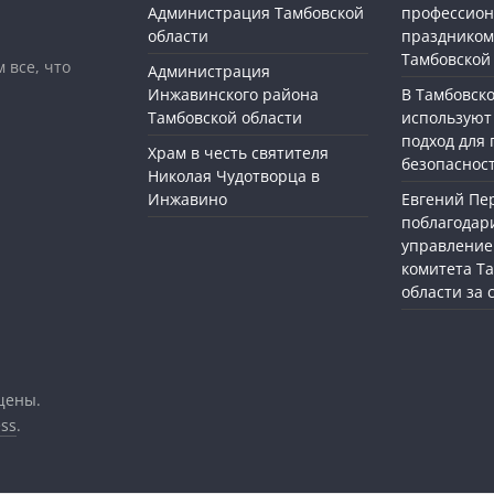
Администрация Тамбовской
профессио
области
праздником
Тамбовской
 все, что
Администрация
Инжавинского района
В Тамбовск
Тамбовской области
используют
подход для
Храм в честь святителя
безопасност
Николая Чудотворца в
Инжавино
Евгений П
поблагодар
управление
комитета Т
области за
щены.
ss
.