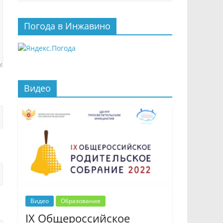
Погода в Инжавино
Видео
Видео
Образование
IX Общероссийское