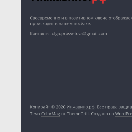
Cвоевременно и в позитивном ключе отображаем
происходит в нашем посёлке.
Контакты: olga.prosvetova@gmail.com
Копирайт © 2026
Инжавино.рф
. Все права защи
Тема
ColorMag
от ThemeGrill. Создано на
WordPre