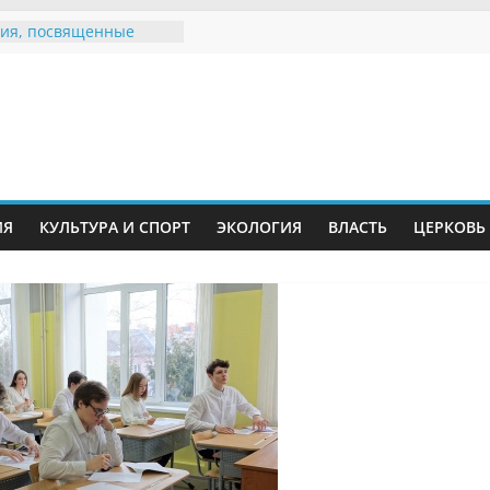
ия, посвященные
дному Дню семьи
е звания «Почётный
Инжавинского округа»
Великой
ной, фронтовичке
 Николаевне
й
ть в сети Интернет
ИЯ
КУЛЬТУРА И СПОРТ
ЭКОЛОГИЯ
ВЛАСТЬ
ЦЕРКОВЬ
иняли участие в
ии «Сохраним
!»
Воронинского
а родились крапчатые