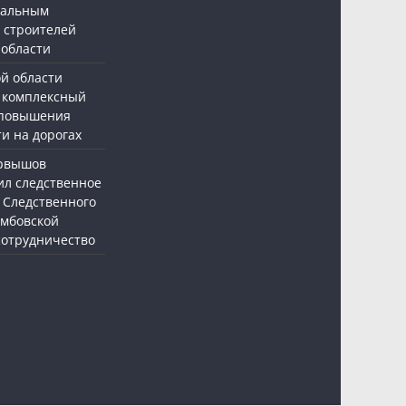
нальным
 строителей
 области
ой области
 комплексный
 повышения
и на дорогах
ервышов
ил следственное
 Следственного
амбовской
 сотрудничество