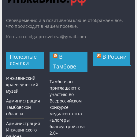
Cвоевременно и в позитивном ключе отображаем все,
что происходит в нашем посёлке.
Контакты: olga.prosvetova@gmail.com
Полезные
В
В России
ссылки
Тамбове
Инжавинский
Тамбовчан
краеведческий
приглашают к
музей
участию во
Администрация
Всероссийском
Тамбовской
конкурсе
области
медиаконтента
«Блогеры
Администрация
благоустройства
Инжавинского
2.0»
района