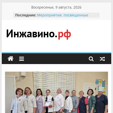
Перейти
Воскресенье, 9 августа, 2026
к
Последние:
Мероприятия, посвященные
содержимому
Международному Дню семьи
Присвоение звания «Почётный
гражданин Инжавинского округа»
участнице Великой
Инжавино.рф
Отечественной, фронтовичке
Александре Николаевне
Кирсановой
сельский
Безопасность в сети Интернет
портал
Ученики приняли участие в
мероприятии «Сохраним
первоцветы!»
В вольере Воронинского
заповедника родились крапчатые
суслики