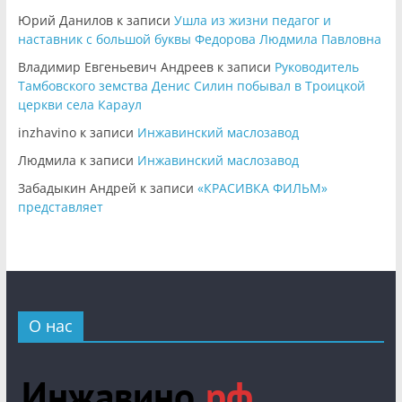
Юрий Данилов
к записи
Ушла из жизни педагог и
наставник с большой буквы Федорова Людмила Павловна
Владимир Евгеньевич Андреев
к записи
Руководитель
Тамбовского земства Денис Силин побывал в Троицкой
церкви села Караул
inzhavino
к записи
Инжавинский маслозавод
Людмила
к записи
Инжавинский маслозавод
Забадыкин Андрей
к записи
«КРАСИВКА ФИЛЬМ»
представляет
О нас