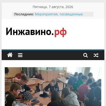
Перейти
Пятница, 7 августа, 2026
к
Последние:
Мероприятия, посвященные
содержимому
Международному Дню семьи
Присвоение звания «Почётный
гражданин Инжавинского округа»
участнице Великой
Инжавино.рф
Отечественной, фронтовичке
Александре Николаевне
Кирсановой
сельский
Безопасность в сети Интернет
портал
Ученики приняли участие в
мероприятии «Сохраним
первоцветы!»
В вольере Воронинского
заповедника родились крапчатые
суслики