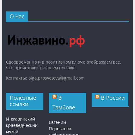
О нас
Cвоевременно и в позитивном ключе отображаем все,
что происходит в нашем посёлке.
Контакты: olga.prosvetova@gmail.com
Полезные
В
В России
ссылки
Тамбове
Инжавинский
Евгений
краеведческий
Первышов
музей
поблагодарил