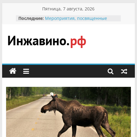
Перейти
Пятница, 7 августа, 2026
к
Последние:
Мероприятия, посвященные
содержимому
Международному Дню семьи
Присвоение звания «Почётный
гражданин Инжавинского округа»
участнице Великой
Инжавино.рф
Отечественной, фронтовичке
Александре Николаевне
Кирсановой
сельский
Безопасность в сети Интернет
портал
Ученики приняли участие в
мероприятии «Сохраним
первоцветы!»
В вольере Воронинского
заповедника родились крапчатые
суслики