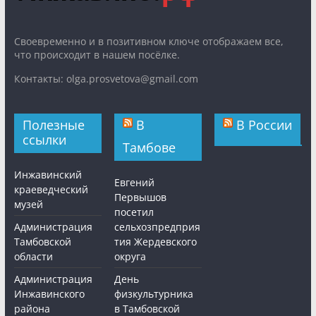
Cвоевременно и в позитивном ключе отображаем все,
что происходит в нашем посёлке.
Контакты: olga.prosvetova@gmail.com
Полезные
В
В России
ссылки
Тамбове
Инжавинский
Евгений
краеведческий
Первышов
музей
посетил
Администрация
сельхозпредприя
Тамбовской
тия Жердевского
области
округа
Администрация
День
Инжавинского
физкультурника
района
в Тамбовской