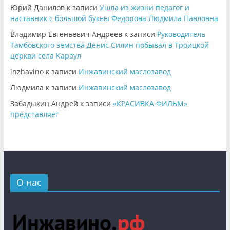
Юрий Данилов
к записи
Ушла из жизни педагог и
наставник с большой буквы Федорова Людмила Павловна
Владимир Евгеньевич Андреев
к записи
Руководитель
Тамбовского земства Денис Силин побывал в Троицкой
церкви села Караул
inzhavino
к записи
Инжавинский маслозавод
Людмила
к записи
Инжавинский маслозавод
Забадыкин Андрей
к записи
«КРАСИВКА ФИЛЬМ»
представляет
О нас