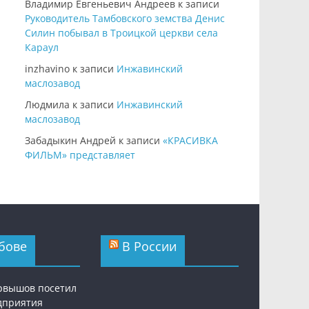
Владимир Евгеньевич Андреев
к записи
Руководитель Тамбовского земства Денис
Силин побывал в Троицкой церкви села
Караул
inzhavino
к записи
Инжавинский
маслозавод
Людмила
к записи
Инжавинский
маслозавод
Забадыкин Андрей
к записи
«КРАСИВКА
ФИЛЬМ» представляет
бове
В России
рвышов посетил
дприятия