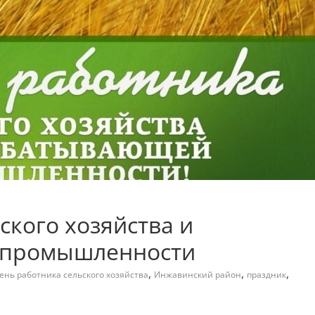
ского хозяйства и
 промышленности
,
,
,
ень работника сельского хозяйства
Инжавинский район
праздник