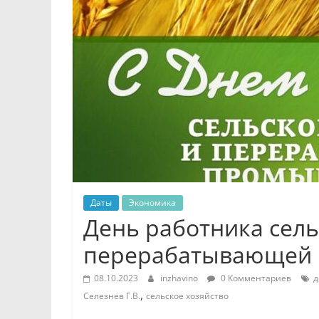
Даты
Экономика
День работника сель
перерабатывающей
08.10.2023
inzhavino
0 Комментариев
д
,
Селезнев Г.В.
сельское хозяйство