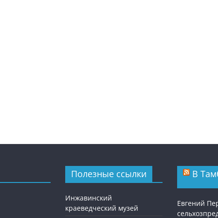
Полезные ссылки
В Там
Инжавинский
Евгений Пе
краеведческий музей
сельхозпре