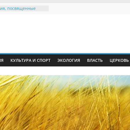
ия, посвященные
дному Дню семьи
е звания «Почётный
Инжавинского округа»
Великой
ной, фронтовичке
 Николаевне
й
ть в сети Интернет
ИЯ
КУЛЬТУРА И СПОРТ
ЭКОЛОГИЯ
ВЛАСТЬ
ЦЕРКОВЬ
иняли участие в
ии «Сохраним
!»
Воронинского
а родились крапчатые