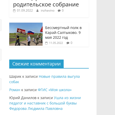
родительское собрание
01.09.2022
inzhavino
0
Бессмертный полк в
Карай-Салтыково. 9
мая 2022 год
0
11.05.2022
Свежие комментарии
Шарик
к записи
Новые правила выгула
собак
Роман
к записи
ФГИС «Моя школа»
Юрий Данилов
к записи
Ушла из жизни
педагог и наставник с большой буквы
Федорова Людмила Павловна