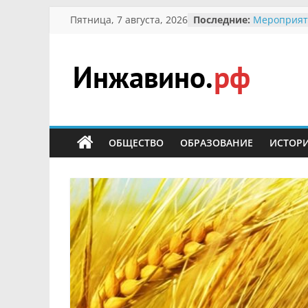
Перейти
Пятница, 7 августа, 2026
Последние:
Мероприят
к
Междунаро
Присвоени
содержимому
гражданин 
участнице 
Инжавино.рф
Отечествен
Александре
Кирсаново
сельский
Безопаснос
портал
ОБЩЕСТВО
ОБРАЗОВАНИЕ
ИСТОР
Ученики пр
мероприят
первоцветы
В вольере 
заповедник
суслики