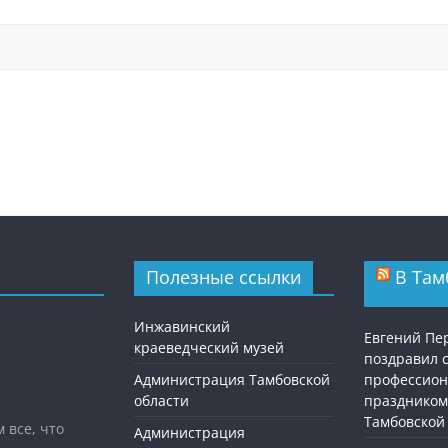
Полезные ссылки
В Там
Инжавинский
Евгений П
краеведческий музей
поздравил 
Администрация Тамбовской
профессио
области
праздником
Тамбовской
 все, что
Администрация