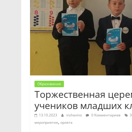
Образование
Торжественная цер
учеников младших кл
13.10.2023
inzhavino
0 Комментариев
З
,
мероприятие
орлята