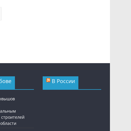
бове
В России
ервышов
с
нальным
 строителей
 области