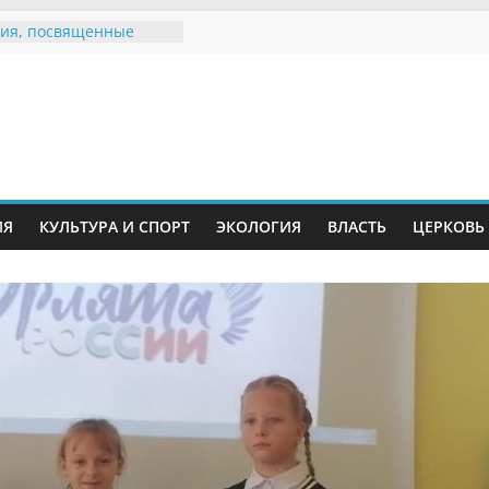
ия, посвященные
дному Дню семьи
е звания «Почётный
Инжавинского округа»
Великой
ной, фронтовичке
 Николаевне
й
ть в сети Интернет
ИЯ
КУЛЬТУРА И СПОРТ
ЭКОЛОГИЯ
ВЛАСТЬ
ЦЕРКОВЬ
иняли участие в
ии «Сохраним
!»
Воронинского
а родились крапчатые