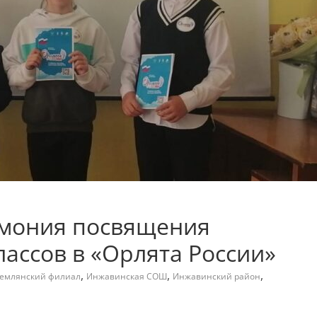
емония посвящения
ассов в «Орлята России»
,
,
,
емлянский филиал
Инжавинская СОШ
Инжавинский район