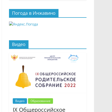
Погода в Инжавино
Видео
Видео
Образование
IX Общероссийское