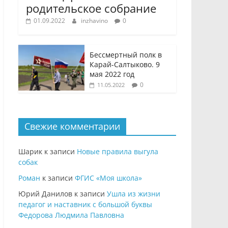
родительское собрание
01.09.2022
inzhavino
0
Бессмертный полк в
Карай-Салтыково. 9
мая 2022 год
0
11.05.2022
Свежие комментарии
Шарик
к записи
Новые правила выгула
собак
Роман
к записи
ФГИС «Моя школа»
Юрий Данилов
к записи
Ушла из жизни
педагог и наставник с большой буквы
Федорова Людмила Павловна