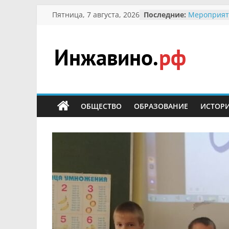
Перейти
Пятница, 7 августа, 2026
Последние:
Мероприят
к
Междунаро
Присвоени
содержимому
гражданин 
участнице 
Инжавино.рф
Отечествен
Александре
Кирсаново
сельский
Безопаснос
портал
ОБЩЕСТВО
ОБРАЗОВАНИЕ
ИСТОР
Ученики пр
мероприят
первоцветы
В вольере 
заповедник
суслики