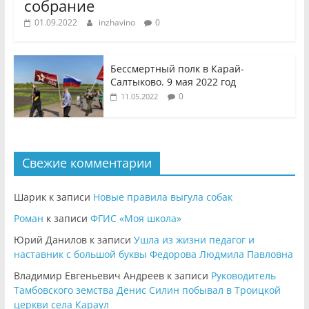
собрание
01.09.2022
inzhavino
0
Бессмертный полк в Карай-
Салтыково. 9 мая 2022 год
0
11.05.2022
Свежие комментарии
Шарик
к записи
Новые правила выгула собак
Роман
к записи
ФГИС «Моя школа»
Юрий Данилов
к записи
Ушла из жизни педагог и
наставник с большой буквы Федорова Людмила Павловна
Владимир Евгеньевич Андреев
к записи
Руководитель
Тамбовского земства Денис Силин побывал в Троицкой
церкви села Караул