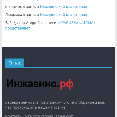
inzhavino
к записи
Инжавинский маслозавод
Людмила
к записи
Инжавинский маслозавод
Забадыкин Андрей
к записи
«КРАСИВКА ФИЛЬМ»
представляет
О нас
Cвоевременно и в позитивном ключе отображаем все,
что происходит в нашем посёлке.
Контакты: olga.prosvetova@gmail.com