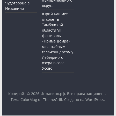
муниципального
Чудотворца в
округа
Инжавино
Юрий Башмет
откроет в
Тамбовской
области VII
фестиваль
«Прима Домра»
масштабным
гала-концертом у
Лебединого
озера в селе
Усово
Копирайт © 2026
Инжавино.рф
. Все права защищены.
Тема
ColorMag
от ThemeGrill. Создано на
WordPress
.