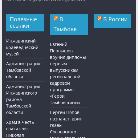
Полезные
В
В России
ссылки
Тамбове
Инжавинский
Евгений
краеведческий
Первышов
музей
вручил дипломы
Администрация
первым
Тамбовской
выпускникам
области
региональной
кадровой
Администрация
программы
Инжавинского
«Герои
района
Тамбовщины»
Тамбовской
области
Сергей Попов
назначен врип
Храм в честь
главы
святителя
Сосновского
Николая