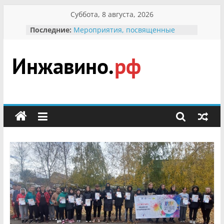
Перейти
Суббота, 8 августа, 2026
к
Последние:
Мероприятия, посвященные
содержимому
Международному Дню семьи
Присвоение звания «Почётный
гражданин Инжавинского округа»
участнице Великой
Инжавино.рф
Отечественной, фронтовичке
Александре Николаевне
Кирсановой
сельский
Безопасность в сети Интернет
портал
Ученики приняли участие в
мероприятии «Сохраним
первоцветы!»
В вольере Воронинского
заповедника родились крапчатые
суслики