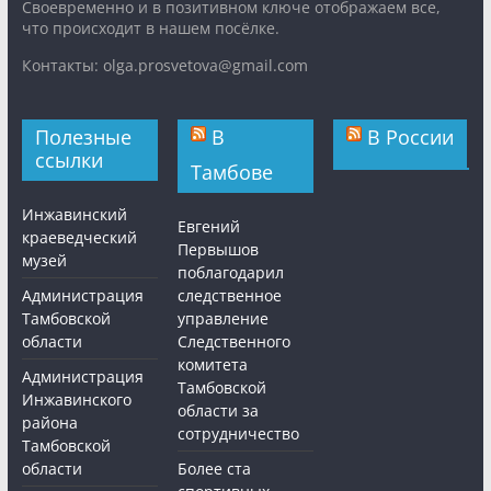
Cвоевременно и в позитивном ключе отображаем все,
что происходит в нашем посёлке.
Контакты: olga.prosvetova@gmail.com
Полезные
В
В России
ссылки
Тамбове
Инжавинский
Евгений
краеведческий
Первышов
музей
поблагодарил
Администрация
следственное
Тамбовской
управление
области
Следственного
комитета
Администрация
Тамбовской
Инжавинского
области за
района
сотрудничество
Тамбовской
области
Более ста