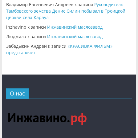
Владимир Евгеньевич Андреев
к записи
Руководитель
Тамбовского земства Денис Силин побывал в Троицкой
церкви села Караул
inzhavino
к записи
Инжавинский маслозавод
Людмила
к записи
Инжавинский маслозавод
Забадыкин Андрей
к записи
«КРАСИВКА ФИЛЬМ»
представляет
О нас