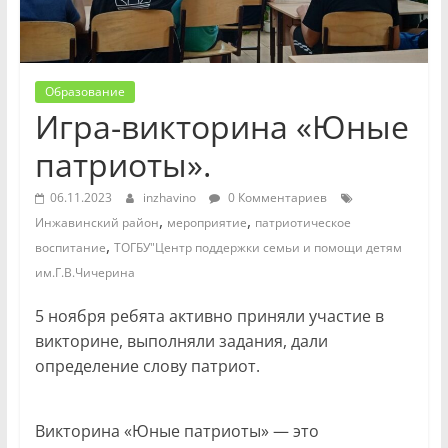
Образование
Игра-викторина «Юные
патриоты».
06.11.2023
inzhavino
0 Комментариев
,
,
Инжавинский район
мероприятие
патриотическое
,
воспитание
ТОГБУ"Центр поддержки семьи и помощи детям
им.Г.В.Чичерина
5 ноября ребята активно приняли участие в
викторине, выполняли задания, дали
определение слову патриот.
Викторина «Юные патриоты» — это