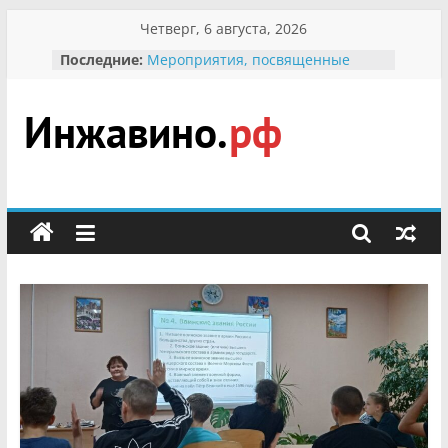
Перейти
Четверг, 6 августа, 2026
к
Последние:
Мероприятия, посвященные
содержимому
Международному Дню семьи
Присвоение звания «Почётный
гражданин Инжавинского округа»
участнице Великой
Инжавино.рф
Отечественной, фронтовичке
Александре Николаевне
Кирсановой
сельский
Безопасность в сети Интернет
портал
Ученики приняли участие в
мероприятии «Сохраним
первоцветы!»
В вольере Воронинского
заповедника родились крапчатые
суслики