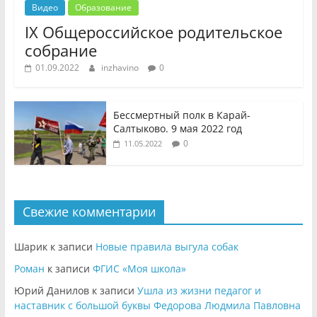
Видео
Образование
IX Общероссийское родительское
собрание
01.09.2022
inzhavino
0
Бессмертный полк в Карай-
Салтыково. 9 мая 2022 год
0
11.05.2022
Свежие комментарии
Шарик
к записи
Новые правила выгула собак
Роман
к записи
ФГИС «Моя школа»
Юрий Данилов
к записи
Ушла из жизни педагог и
наставник с большой буквы Федорова Людмила Павловна