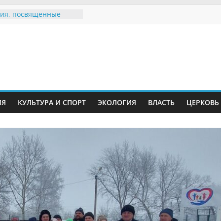
ия, посвященные
дному Дню семьи
е звания «Почётный
Инжавинского округа»
Великой
ной, фронтовичке
 Николаевне
й
ть в сети Интернет
ИЯ
КУЛЬТУРА И СПОРТ
ЭКОЛОГИЯ
ВЛАСТЬ
ЦЕРКОВЬ
иняли участие в
ии «Сохраним
!»
Воронинского
а родились крапчатые