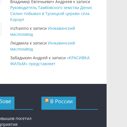
Владимир Евгеньевич Андреев
к записи
Руководитель Тамбовского земства Денис
Силин побывал в Троицкой церкви села
Караул
inzhavino
к записи
Инжавинский
маслозавод
Людмила
к записи
Инжавинский
маслозавод
Забадыкин Андрей
к записи
«КРАСИВКА
ФИЛЬМ» представляет
бове
В России
рвышов посетил
дприятия