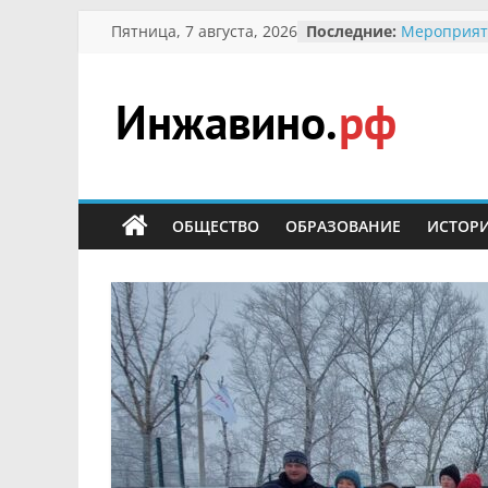
Перейти
Пятница, 7 августа, 2026
Последние:
Мероприят
к
Междунаро
Присвоени
содержимому
гражданин 
участнице 
Инжавино.рф
Отечествен
Александре
Кирсаново
сельский
Безопаснос
портал
ОБЩЕСТВО
ОБРАЗОВАНИЕ
ИСТОР
Ученики пр
мероприят
первоцветы
В вольере 
заповедник
суслики