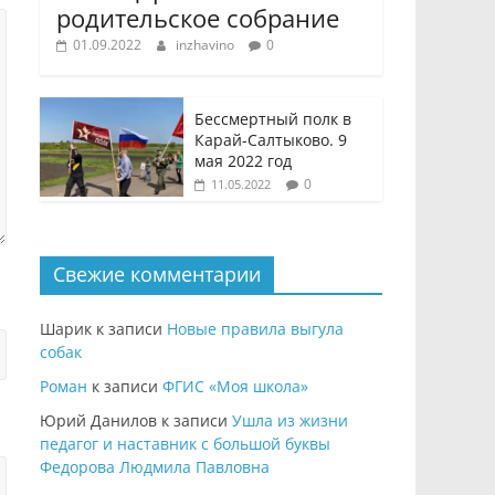
родительское собрание
01.09.2022
inzhavino
0
Бессмертный полк в
Карай-Салтыково. 9
мая 2022 год
0
11.05.2022
Свежие комментарии
Шарик
к записи
Новые правила выгула
собак
Роман
к записи
ФГИС «Моя школа»
Юрий Данилов
к записи
Ушла из жизни
педагог и наставник с большой буквы
Федорова Людмила Павловна