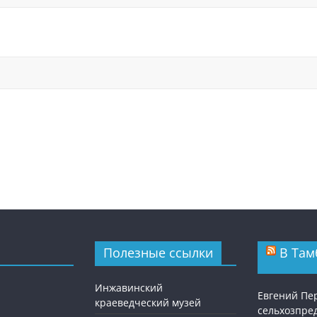
Полезные ссылки
В Там
Инжавинский
Евгений Пе
краеведческий музей
сельхозпре