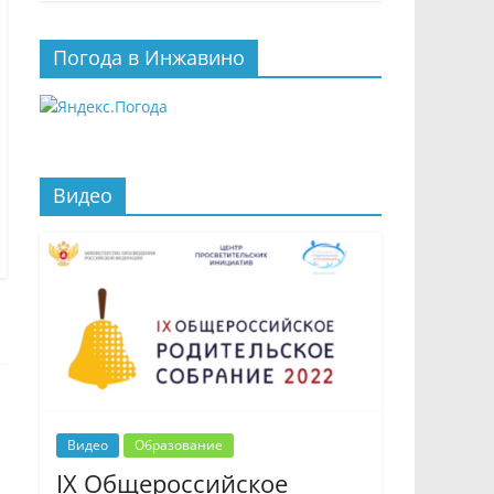
Погода в Инжавино
Видео
Видео
Образование
IX Общероссийское