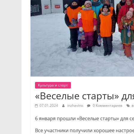
Культура и спорт
«Веселые старты» д
07.01.2024
inzhavino
0 Комментариев
в
6 января прошли «Веселые старты» для с
Все участники получили хорошее настро