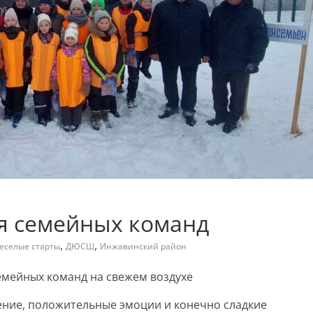
ля семейных команд
,
,
еселые старты
ДЮСШ
Инжавинский район
емейных команд на свежем воздухе
ение, положительные эмоции и конечно сладкие