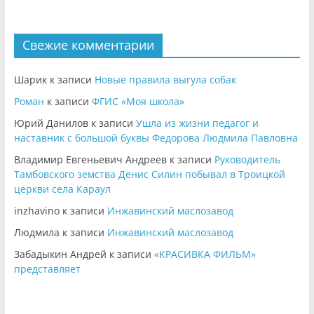
Свежие комментарии
Шарик
к записи
Новые правила выгула собак
Роман
к записи
ФГИС «Моя школа»
Юрий Данилов
к записи
Ушла из жизни педагог и
наставник с большой буквы Федорова Людмила Павловна
Владимир Евгеньевич Андреев
к записи
Руководитель
Тамбовского земства Денис Силин побывал в Троицкой
церкви села Караул
inzhavino
к записи
Инжавинский маслозавод
Людмила
к записи
Инжавинский маслозавод
Забадыкин Андрей
к записи
«КРАСИВКА ФИЛЬМ»
представляет