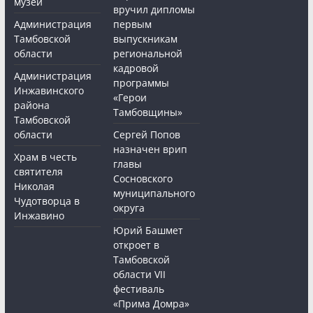
музей
вручил дипломы
Администрация
первым
Тамбовской
выпускникам
области
региональной
кадровой
Администрация
программы
Инжавинского
«Герои
района
Тамбовщины»
Тамбовской
области
Сергей Попов
назначен врип
Храм в честь
главы
святителя
Сосновского
Николая
муниципального
Чудотворца в
округа
Инжавино
Юрий Башмет
откроет в
Тамбовской
области VII
фестиваль
«Прима Домра»