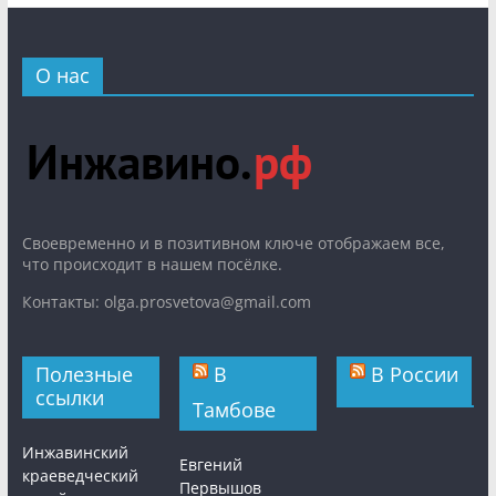
О нас
Cвоевременно и в позитивном ключе отображаем все,
что происходит в нашем посёлке.
Контакты: olga.prosvetova@gmail.com
Полезные
В
В России
ссылки
Тамбове
Инжавинский
Евгений
краеведческий
Первышов