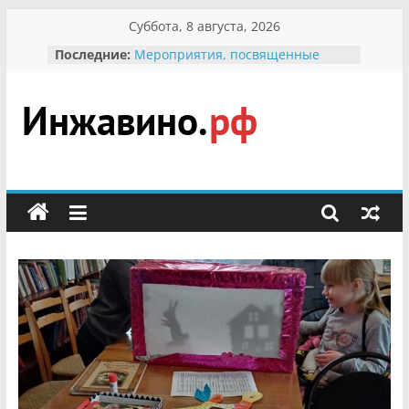
Перейти
Суббота, 8 августа, 2026
к
Последние:
Мероприятия, посвященные
содержимому
Международному Дню семьи
Присвоение звания «Почётный
гражданин Инжавинского округа»
участнице Великой
Инжавино.рф
Отечественной, фронтовичке
Александре Николаевне
Кирсановой
сельский
Безопасность в сети Интернет
портал
Ученики приняли участие в
мероприятии «Сохраним
первоцветы!»
В вольере Воронинского
заповедника родились крапчатые
суслики