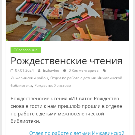
Образование
Рождественские чтения
07.01.2024
inzhavino
0 Комментариев
,
Инжавинский район
Отдел по работе с детьми Инжавинской
,
библиотеки
Рождество Христово
Рождественские чтения «И Святое Рождество
снова в гости к нам пришло!» прошли в отделе
по работе с детьми межпоселенческой
библиотеки.
Отдел по работе с детьми Инжавинской