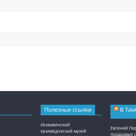
Полезные ссылки
В Там
Инжавинский
Евгений П
краеведческий музей
поздравил 