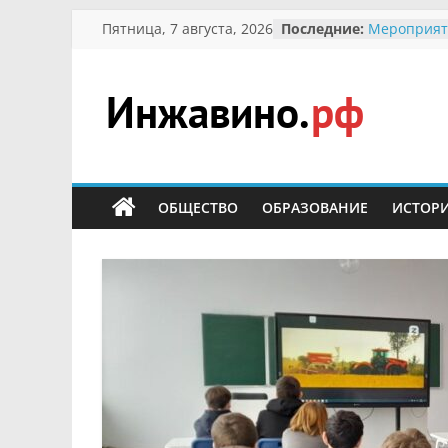
Перейти
Пятница, 7 августа, 2026
Последние:
Мероприят
к
Междунаро
Присвоени
содержимому
гражданин 
участнице 
Инжавино.рф
Отечествен
Александре
Кирсаново
сельский
Безопаснос
портал
ОБЩЕСТВО
ОБРАЗОВАНИЕ
ИСТОР
Ученики пр
мероприят
первоцветы
В вольере 
заповедник
суслики