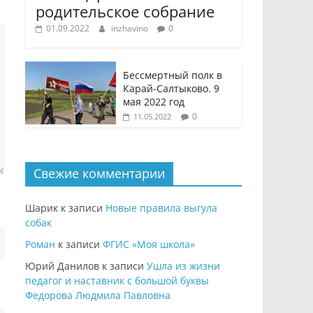
родительское собрание
01.09.2022
inzhavino
0
Бессмертный полк в
Карай-Салтыково. 9
мая 2022 год
0
11.05.2022
Свежие комментарии
Шарик
к записи
Новые правила выгула
собак
Роман
к записи
ФГИС «Моя школа»
Юрий Данилов
к записи
Ушла из жизни
педагог и наставник с большой буквы
Федорова Людмила Павловна