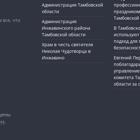
Администрация Тамбовской
профессио
области
праздником
Тамбовской
 все, что
Администрация
Инжавинского района
В Тамбовск
Тамбовской области
используют
подход для
Храм в честь святителя
безопасност
Николая Чудотворца в
Инжавино
Евгений П
поблагодар
управление
комитета Т
области за
щены.
ss
.