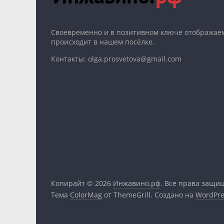
Cвоевременно и в позитивном ключе отображаем
происходит в нашем посёлке.
Контакты: olga.prosvetova@gmail.com
Копирайт © 2026
Инжавино.рф
. Все права защи
Тема
ColorMag
от ThemeGrill. Создано на
WordPre