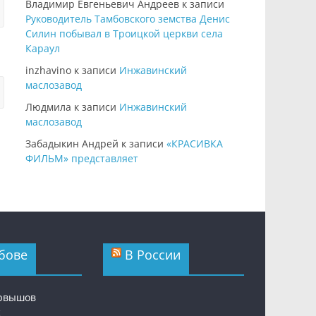
Владимир Евгеньевич Андреев
к записи
Руководитель Тамбовского земства Денис
Силин побывал в Троицкой церкви села
Караул
inzhavino
к записи
Инжавинский
маслозавод
Людмила
к записи
Инжавинский
маслозавод
Забадыкин Андрей
к записи
«КРАСИВКА
ФИЛЬМ» представляет
бове
В России
ервышов
с