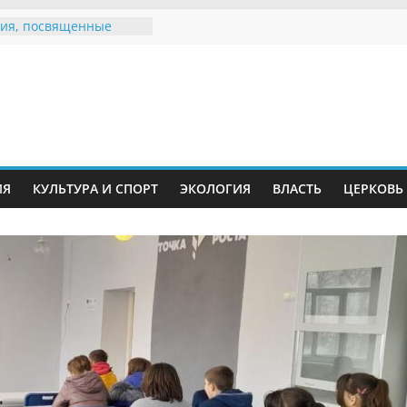
ия, посвященные
дному Дню семьи
е звания «Почётный
Инжавинского округа»
Великой
ной, фронтовичке
 Николаевне
й
ть в сети Интернет
ИЯ
КУЛЬТУРА И СПОРТ
ЭКОЛОГИЯ
ВЛАСТЬ
ЦЕРКОВЬ
иняли участие в
ии «Сохраним
!»
Воронинского
а родились крапчатые