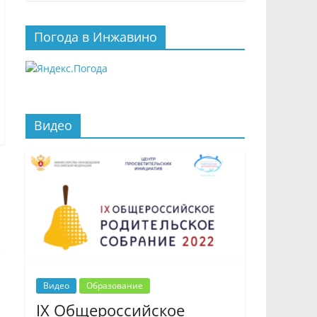
Погода в Инжавино
Видео
Видео
Образование
IX Общероссийское