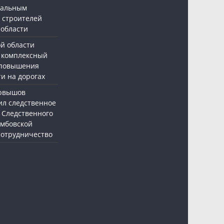
нальным
 строителей
 области
ой области
 комплексный
 повышения
и на дорогах
ервышов
ил следственное
 Следственного
амбовской
 сотрудничество