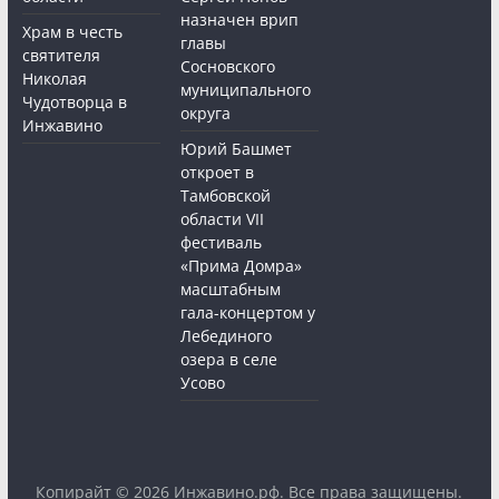
назначен врип
Храм в честь
главы
святителя
Сосновского
Николая
муниципального
Чудотворца в
округа
Инжавино
Юрий Башмет
откроет в
Тамбовской
области VII
фестиваль
«Прима Домра»
масштабным
гала-концертом у
Лебединого
озера в селе
Усово
Копирайт © 2026
Инжавино.рф
. Все права защищены.