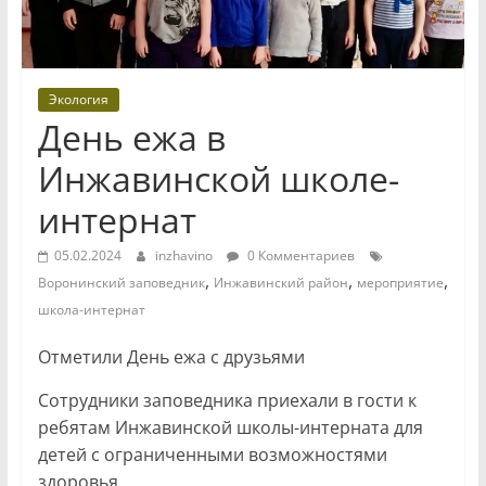
Экология
День ежа в
Инжавинской школе-
интернат
05.02.2024
inzhavino
0 Комментариев
,
,
,
Воронинский заповедник
Инжавинский район
мероприятие
школа-интернат
Отметили День ежа с друзьями
Сотрудники заповедника приехали в гости к
ребятам Инжавинской школы-интерната для
детей с ограниченными возможностями
здоровья.