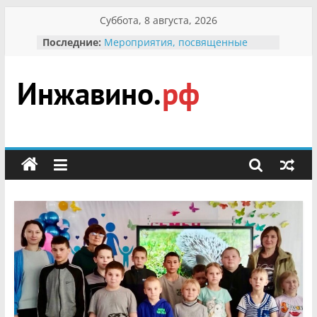
Перейти
Суббота, 8 августа, 2026
к
Последние:
Мероприятия, посвященные
содержимому
Международному Дню семьи
Присвоение звания «Почётный
гражданин Инжавинского округа»
участнице Великой
Инжавино.рф
Отечественной, фронтовичке
Александре Николаевне
Кирсановой
сельский
Безопасность в сети Интернет
портал
Ученики приняли участие в
мероприятии «Сохраним
первоцветы!»
В вольере Воронинского
заповедника родились крапчатые
суслики