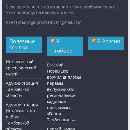
Cвоевременно и в позитивном ключе отображаем все,
что происходит в нашем посёлке.
Контакты: olga.prosvetova@gmail.com
Полезные
В
В России
ссылки
Тамбове
Инжавинский
Евгений
краеведческий
Первышов
музей
вручил дипломы
Администрация
первым
Тамбовской
выпускникам
области
региональной
кадровой
Администрация
программы
Инжавинского
«Герои
района
Тамбовщины»
Тамбовской
области
Сергей Попов