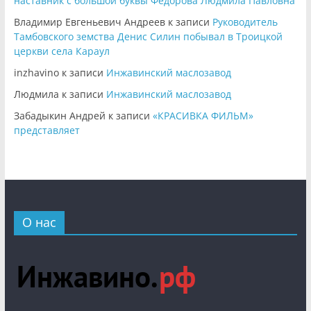
наставник с большой буквы Федорова Людмила Павловна
Владимир Евгеньевич Андреев
к записи
Руководитель
Тамбовского земства Денис Силин побывал в Троицкой
церкви села Караул
inzhavino
к записи
Инжавинский маслозавод
Людмила
к записи
Инжавинский маслозавод
Забадыкин Андрей
к записи
«КРАСИВКА ФИЛЬМ»
представляет
О нас