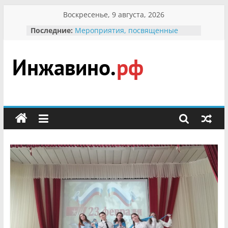
Перейти
Воскресенье, 9 августа, 2026
к
Последние:
Мероприятия, посвященные
содержимому
Международному Дню семьи
Присвоение звания «Почётный
гражданин Инжавинского округа»
участнице Великой
Инжавино.рф
Отечественной, фронтовичке
Александре Николаевне
Кирсановой
сельский
Безопасность в сети Интернет
портал
Ученики приняли участие в
мероприятии «Сохраним
первоцветы!»
В вольере Воронинского
заповедника родились крапчатые
суслики