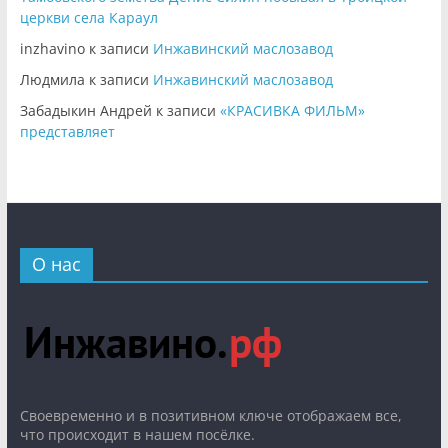
церкви села Караул
inzhavino
к записи
Инжавинский маслозавод
Людмила
к записи
Инжавинский маслозавод
Забадыкин Андрей
к записи
«КРАСИВКА ФИЛЬМ»
представляет
О нас
Cвоевременно и в позитивном ключе отображаем все,
что происходит в нашем посёлке.