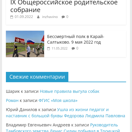
IX Общероссийское родительское
собрание
01.09.2022
inzhavino
0
Бессмертный полк в Карай-
Салтыково. 9 мая 2022 год
0
11.05.2022
Свежие комментарии
Шарик
к записи
Новые правила выгула собак
Роман
к записи
ФГИС «Моя школа»
Юрий Данилов
к записи
Ушла из жизни педагог и
наставник с большой буквы Федорова Людмила Павловна
Владимир Евгеньевич Андреев
к записи
Руководитель
Тамбовского земства Денис Силин побывал в Троицкой