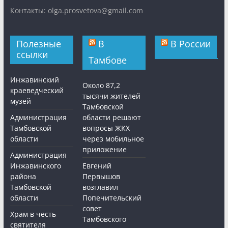
Контакты: olga.prosvetova@gmail.com
Полезные
В
В России
ссылки
Тамбове
Инжавинский
Около 87,2
краеведческий
тысячи жителей
музей
Тамбовской
Администрация
области решают
Тамбовской
вопросы ЖКХ
области
через мобильное
приложение
Администрация
Инжавинского
Евгений
района
Первышов
Тамбовской
возглавил
области
Попечительский
совет
Храм в честь
Тамбовского
святителя