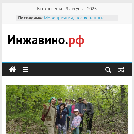
Перейти
Воскресенье, 9 августа, 2026
к
Последние:
Мероприятия, посвященные
содержимому
Международному Дню семьи
Присвоение звания «Почётный
гражданин Инжавинского округа»
участнице Великой
Инжавино.рф
Отечественной, фронтовичке
Александре Николаевне
Кирсановой
сельский
Безопасность в сети Интернет
портал
Ученики приняли участие в
мероприятии «Сохраним
первоцветы!»
В вольере Воронинского
заповедника родились крапчатые
суслики