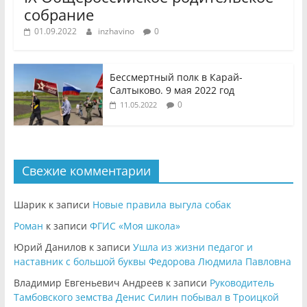
собрание
01.09.2022
inzhavino
0
Бессмертный полк в Карай-
Салтыково. 9 мая 2022 год
0
11.05.2022
Свежие комментарии
Шарик
к записи
Новые правила выгула собак
Роман
к записи
ФГИС «Моя школа»
Юрий Данилов
к записи
Ушла из жизни педагог и
наставник с большой буквы Федорова Людмила Павловна
Владимир Евгеньевич Андреев
к записи
Руководитель
Тамбовского земства Денис Силин побывал в Троицкой