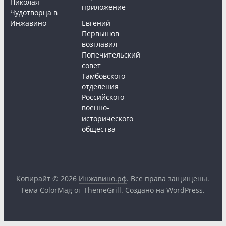
Николая
приложение
Чудотворца в
Инжавино
Евгений
Первышов
возглавил
Попечительский
совет
Тамбовского
отделения
Российского
военно-
исторического
общества
Копирайт © 2026
Инжавино.рф
. Все права защищены.
Тема
ColorMag
от ThemeGrill. Создано на
WordPress
.