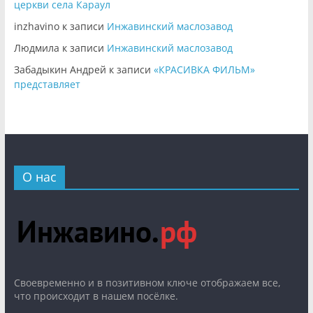
церкви села Караул
inzhavino
к записи
Инжавинский маслозавод
Людмила
к записи
Инжавинский маслозавод
Забадыкин Андрей
к записи
«КРАСИВКА ФИЛЬМ»
представляет
О нас
Cвоевременно и в позитивном ключе отображаем все,
что происходит в нашем посёлке.