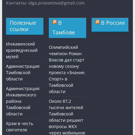
Контакты: olga.prosvetova@gmail.com
Полезные
В
В России
ссылки
Тамбове
Инжавинский
Олимпийский
краеведческий
чемпион Роман
музей
Власов дал старт
Администрация
новому сезону
Тамбовской
проекта «Знание.
области
Спорт» в
Тамбовской
Администрация
области
Инжавинского
района
Около 87,2
Тамбовской
тысячи жителей
области
Тамбовской
области решают
Храм в честь
вопросы ЖКХ
святителя
через мобильное