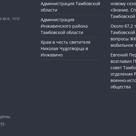
Администрация Тамбовской
новому сезо
области
«Знание. Сп
Тамбовской
 все, что
Администрация
Инжавинского района
Около 87,2
Тамбовской области
Тамбовской
вопросы ЖК
Храм в честь святителя
мобильное 
Николая Чудотворца в
Инжавино
Евгений П
возглавил 
совет Тамбо
отделения 
военно-ист
общества
щены.
ss
.