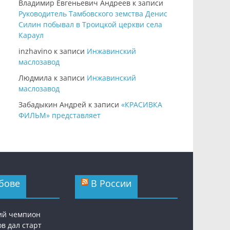
Владимир Евгеньевич Андреев
к записи
Руководитель Тамбовского земства Денис
Силин побывал в Троицкой церкви села
Караул
inzhavino
к записи
Инжавинский
маслозавод
Людмила
к записи
Инжавинский
маслозавод
Забадыкин Андрей
к записи
«КРАСИВКА
ФИЛЬМ» представляет
бове
В России
ий чемпион
в дал старт