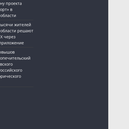
ну проекта
орт» в
 области
 тысячи жителей
 области решают
Х через
приложение
ервышов
Попечительский
вского
Российского
орического