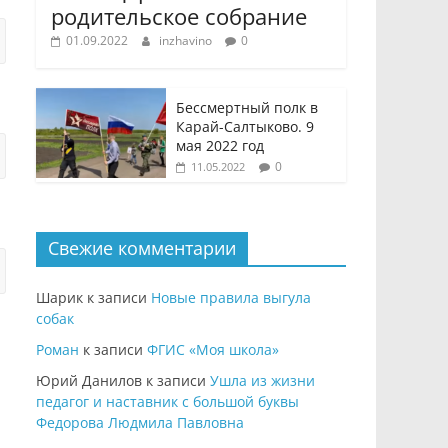
родительское собрание
01.09.2022
inzhavino
0
Бессмертный полк в
Карай-Салтыково. 9
мая 2022 год
0
11.05.2022
Свежие комментарии
Шарик
к записи
Новые правила выгула
собак
Роман
к записи
ФГИС «Моя школа»
Юрий Данилов
к записи
Ушла из жизни
педагог и наставник с большой буквы
Федорова Людмила Павловна