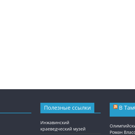
Полезные ссылки
В Там
Инжавинский
Олимпийск
краеведческий музей
Роман Власо