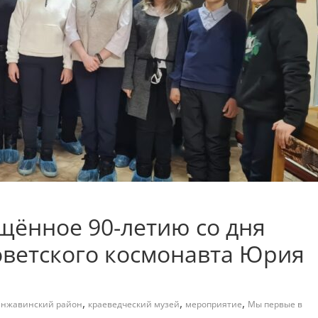
щённое 90-летию со дня
оветского космонавта Юрия
,
,
,
нжавинский район
краеведческий музей
мероприятие
Мы первые в