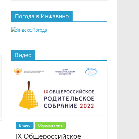
Погода в Инжавино
Видео
Видео
Образование
IX Общероссийское