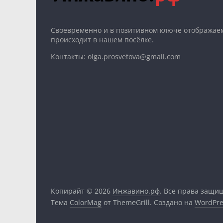
Cвоевременно и в позитивном ключе отображаем
происходит в нашем посёлке.
Контакты: olga.prosvetova@gmail.com
Копирайт © 2026
Инжавино.рф
. Все права защи
Тема
ColorMag
от ThemeGrill. Создано на
WordPre