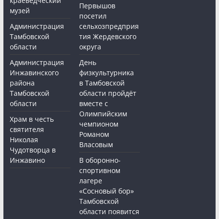
краеведческий
Первышов
музей
посетил
Администрация
сельхозпредприя
Тамбовской
тия Жердевского
области
округа
Администрация
День
Инжавинского
физкультурника
района
в Тамбовской
Тамбовской
области пройдёт
области
вместе с
Олимпийским
Храм в честь
чемпионом
святителя
Романом
Николая
Власовым
Чудотворца в
Инжавино
В оборонно-
спортивном
лагере
«Сосновый бор»
Тамбовской
области появится