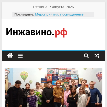
Перейти
Пятница, 7 августа, 2026
В вольере Воронинского
к
Последние:
заповедника родились крапчатые
содержимому
суслики
Мероприятия, посвященные
Международному Дню семьи
Инжавино.рф
Присвоение звания «Почётный
гражданин Инжавинского округа»
участнице Великой
сельский
Отечественной, фронтовичке
Александре Николаевне
портал
Кирсановой
Безопасность в сети Интернет
Ученики приняли участие в
мероприятии «Сохраним
первоцветы!»