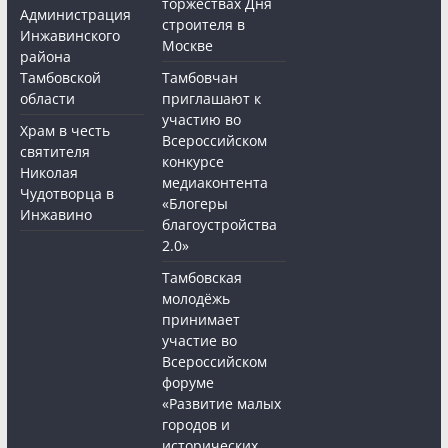
торжествах Дня
Администрация
строителя в
Инжавинского
Москве
района
Тамбовской
Тамбовчан
области
приглашают к
участию во
Храм в честь
Всероссийском
святителя
конкурсе
Николая
медиаконтента
Чудотворца в
«Блогеры
Инжавино
благоустройства
2.0»
Тамбовская
молодёжь
принимает
участие во
Всероссийском
форуме
«Развитие малых
городов и
исторических