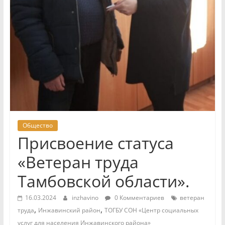
Общество
Присвоение статуса
«Ветеран труда
Тамбовской области».
16.03.2024
inzhavino
0 Комментариев
ветеран
,
,
труда
Инжавинский район
ТОГБУ СОН «Центр социальных
услуг для населения Инжавинского района»