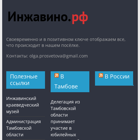
Cвоевременно и в позитивном ключе отображаем все,
что происходит в нашем посёлке.
Контакты: olga.prosvetova@gmail.com
Полезные
В
В России
ссылки
Тамбове
Инжавинский
Делегация из
краеведческий
Тамбовской
музей
области
Администрация
принимает
Тамбовской
участие в
области
юбилейных