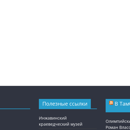
Полезные ссылки
В Там
Инжавинский
Олимпийск
краеведческий музей
Роман Власо