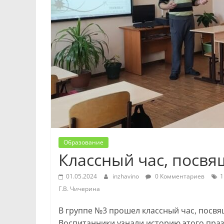
Образование
Классный час, посвя
01.05.2024
inzhavino
0 Комментариев
1
Г.В. Чичерина
В группе №3 прошел классный час, посвя
Воспитанники узнали историю этого празд