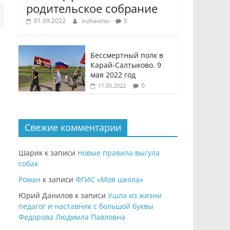
родительское собрание
01.09.2022
inzhavino
0
Бессмертный полк в
Карай-Салтыково. 9
мая 2022 год
0
11.05.2022
Свежие комментарии
Шарик
к записи
Новые правила выгула
собак
Роман
к записи
ФГИС «Моя школа»
Юрий Данилов
к записи
Ушла из жизни
педагог и наставник с большой буквы
Федорова Людмила Павловна