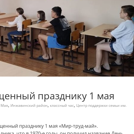
щенный празднику 1 мая
,
,
,
 Мая
Инжавинский район
классный час
Центр поддержки семьи им.
щенный празднику 1 мая «Мир-труд-май».
ника, что в 1970-е годы, он получил название День