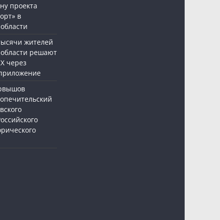
ну проекта
орт» в
 области
 тысячи жителей
 области решают
Х через
приложение
ервышов
Попечительский
вского
Российского
орического