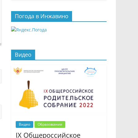
Погода в Инжавино
Видео
Видео
Образование
IX Общероссийское