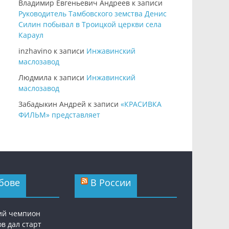
Владимир Евгеньевич Андреев
к записи
Руководитель Тамбовского земства Денис
Силин побывал в Троицкой церкви села
Караул
inzhavino
к записи
Инжавинский
маслозавод
Людмила
к записи
Инжавинский
маслозавод
Забадыкин Андрей
к записи
«КРАСИВКА
ФИЛЬМ» представляет
бове
В России
ий чемпион
в дал старт