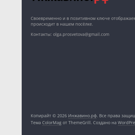
Cвоевременно и в позитивном ключе отображаем
происходит в нашем посёлке.
Контакты: olga.prosvetova@gmail.com
Копирайт © 2026
Инжавино.рф
. Все права защи
Тема
ColorMag
от ThemeGrill. Создано на
WordPre