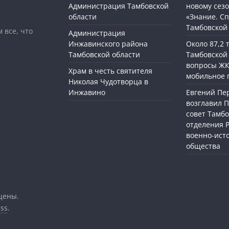
Администрация Тамбовской
новому сезо
области
«Знание. Сп
Тамбовской
 все, что
Администрация
Инжавинского района
Около 87,2
Тамбовской области
Тамбовской
вопросы ЖК
Храм в честь святителя
мобильное 
Николая Чудотворца в
Инжавино
Евгений П
возглавил 
совет Тамбо
отделения 
военно-ист
общества
щены.
ss
.