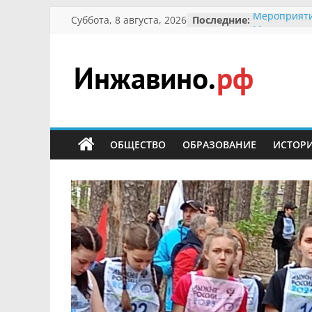
Перейти
Суббота, 8 августа, 2026
Последние:
Мероприяти
к
Международ
Присвоение
содержимому
гражданин 
участнице 
Инжавино.рф
Отечествен
Александре
Кирсановой
сельский
Безопасност
портал
ОБЩЕСТВО
ОБРАЗОВАНИЕ
ИСТОР
Ученики пр
мероприяти
первоцветы
В вольере 
заповедник
суслики