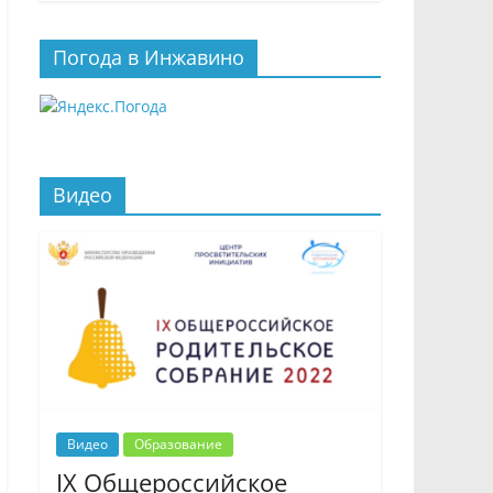
Погода в Инжавино
Видео
Видео
Образование
IX Общероссийское