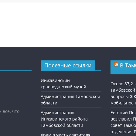
Полезные ссылки
В Там
Инжавинский
Около 87,2
краеведческий музей
Тамбовской
Администрация Тамбовской
вопросы ЖК
области
мобильное 
 все, что
Администрация
Евгений П
Инжавинского района
возглавил 
Тамбовской области
совет Тамбо
отделения 
Храм в честь святителя