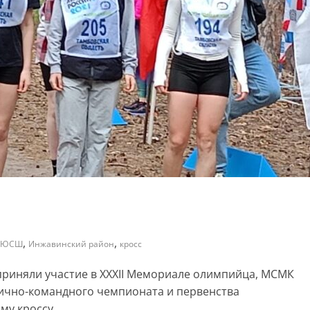
,
,
ДЮСШ
Инжавинский район
кросс
приняли участие в ХХХІI Мемориале олимпийца, МСМК
лично-командного чемпионата и первенства
му кроссу.