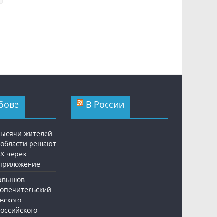
бове
В России
 тысячи жителей
 области решают
Х через
приложение
ервышов
Попечительский
вского
Российского