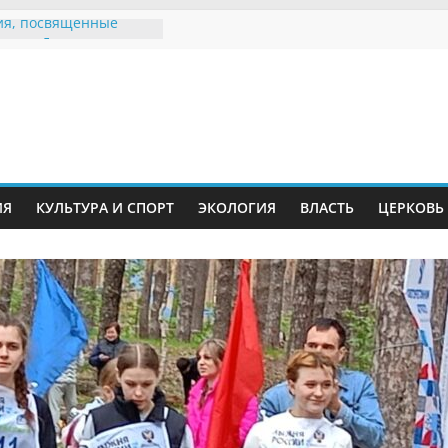
я, посвященные
ному Дню семьи
 звания «Почётный
Инжавинского округа»
Великой
ной, фронтовичке
 Николаевне
ь в сети Интернет
ИЯ
КУЛЬТУРА И СПОРТ
ЭКОЛОГИЯ
ВЛАСТЬ
ЦЕРКОВЬ
иняли участие в
и «Сохраним
!»
Воронинского
а родились крапчатые