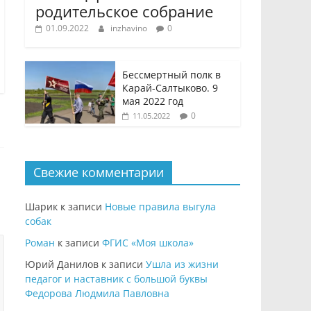
родительское собрание
01.09.2022
inzhavino
0
Бессмертный полк в
Карай-Салтыково. 9
мая 2022 год
0
11.05.2022
Свежие комментарии
Шарик
к записи
Новые правила выгула
собак
Роман
к записи
ФГИС «Моя школа»
Юрий Данилов
к записи
Ушла из жизни
педагог и наставник с большой буквы
Федорова Людмила Павловна