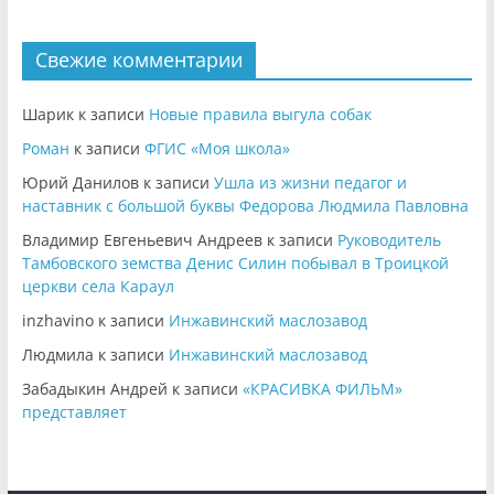
Свежие комментарии
Шарик
к записи
Новые правила выгула собак
Роман
к записи
ФГИС «Моя школа»
Юрий Данилов
к записи
Ушла из жизни педагог и
наставник с большой буквы Федорова Людмила Павловна
Владимир Евгеньевич Андреев
к записи
Руководитель
Тамбовского земства Денис Силин побывал в Троицкой
церкви села Караул
inzhavino
к записи
Инжавинский маслозавод
Людмила
к записи
Инжавинский маслозавод
Забадыкин Андрей
к записи
«КРАСИВКА ФИЛЬМ»
представляет