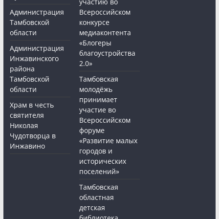
участию во
Администрация
Всероссийском
Тамбовской
конкурсе
области
медиаконтента
«Блогеры
Администрация
благоустройства
Инжавинского
2.0»
района
Тамбовской
Тамбовская
области
молодёжь
принимает
Храм в честь
участие во
святителя
Всероссийском
Николая
форуме
Чудотворца в
«Развитие малых
Инжавино
городов и
исторических
поселений»
Тамбовская
областная
детская
библиотека