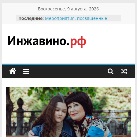
Перейти
Воскресенье, 9 августа, 2026
к
Последние:
Мероприятия, посвященные
содержимому
Международному Дню семьи
Присвоение звания «Почётный
гражданин Инжавинского округа»
участнице Великой
Инжавино.рф
Отечественной, фронтовичке
Александре Николаевне
Кирсановой
сельский
Безопасность в сети Интернет
портал
Ученики приняли участие в
мероприятии «Сохраним
первоцветы!»
В вольере Воронинского
заповедника родились крапчатые
суслики