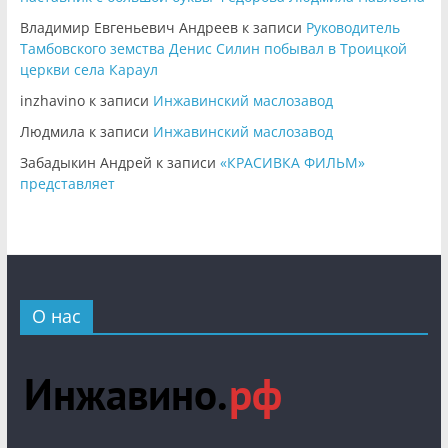
Владимир Евгеньевич Андреев
к записи
Руководитель
Тамбовского земства Денис Силин побывал в Троицкой
церкви села Караул
inzhavino
к записи
Инжавинский маслозавод
Людмила
к записи
Инжавинский маслозавод
Забадыкин Андрей
к записи
«КРАСИВКА ФИЛЬМ»
представляет
О нас