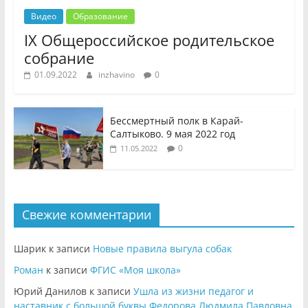
Видео
Образование
IX Общероссийское родительское
собрание
01.09.2022
inzhavino
0
Бессмертный полк в Карай-
Салтыково. 9 мая 2022 год
0
11.05.2022
Свежие комментарии
Шарик
к записи
Новые правила выгула собак
Роман
к записи
ФГИС «Моя школа»
Юрий Данилов
к записи
Ушла из жизни педагог и
наставник с большой буквы Федорова Людмила Павловна