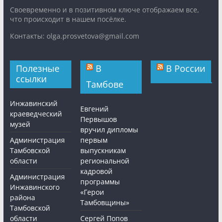
Cвоевременно и в позитивном ключе отображаем все,
что происходит в нашем посёлке.
Контакты: olga.prosvetova@gmail.com
Полезные
В
В России
ссылки
Тамбове
Инжавинский
Евгений
краеведческий
Первышов
музей
вручил дипломы
Администрация
первым
Тамбовской
выпускникам
области
региональной
кадровой
Администрация
программы
Инжавинского
«Герои
района
Тамбовщины»
Тамбовской
области
Сергей Попов