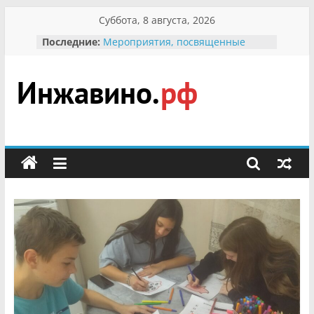
Перейти
Суббота, 8 августа, 2026
к
Последние:
Мероприятия, посвященные
содержимому
Международному Дню семьи
Присвоение звания «Почётный
гражданин Инжавинского округа»
участнице Великой
Инжавино.рф
Отечественной, фронтовичке
Александре Николаевне
Кирсановой
сельский
Безопасность в сети Интернет
портал
Ученики приняли участие в
мероприятии «Сохраним
первоцветы!»
В вольере Воронинского
заповедника родились крапчатые
суслики