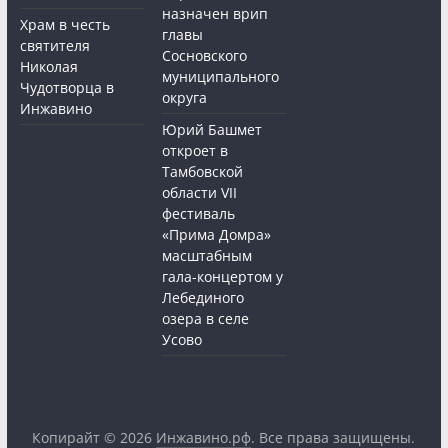
назначен врип
Храм в честь
главы
святителя
Сосновского
Николая
муниципального
Чудотворца в
округа
Инжавино
Юрий Башмет
откроет в
Тамбовской
области VII
фестиваль
«Прима Домра»
масштабным
гала-концертом у
Лебединого
озера в селе
Усово
Копирайт © 2026
Инжавино.рф
. Все права защищены.