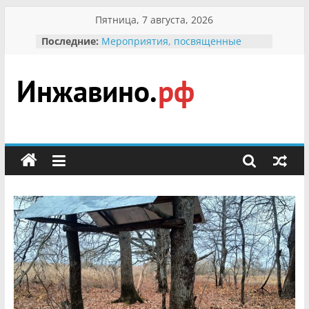
Перейти
Пятница, 7 августа, 2026
к
Последние:
Мероприятия, посвященные
содержимому
Международному Дню семьи
Присвоение звания «Почётный
гражданин Инжавинского округа»
участнице Великой
Инжавино.рф
Отечественной, фронтовичке
Александре Николаевне
Кирсановой
сельский
Безопасность в сети Интернет
портал
Ученики приняли участие в
мероприятии «Сохраним
первоцветы!»
В вольере Воронинского
заповедника родились крапчатые
суслики