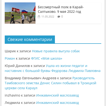
Бессмертный полк в Карай-
Салтыково. 9 мая 2022 год
0
11.05.2022
Свежие комментарии
Шарик
к записи
Новые правила выгула собак
Роман
к записи
ФГИС «Моя школа»
Юрий Данилов
к записи
Ушла из жизни педагог и
наставник с большой буквы Федорова Людмила Павловна
Владимир Евгеньевич Андреев
к записи
Руководитель
Тамбовского земства Денис Силин побывал в Троицкой
церкви села Караул
inzhavino
к записи
Инжавинский маслозавод
Людмила
к записи
Инжавинский маслозавод