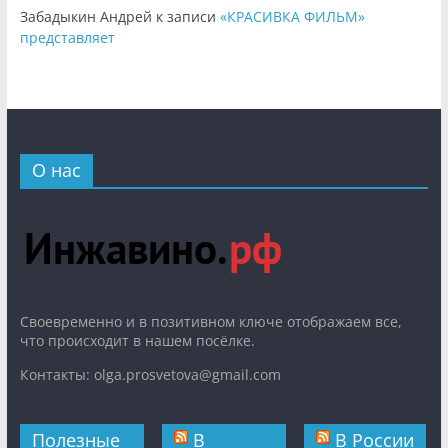
Забадыкин Андрей
к записи
«КРАСИВКА ФИЛЬМ»
представляет
О нас
Cвоевременно и в позитивном ключе отображаем все,
что происходит в нашем посёлке.
Контакты: olga.prosvetova@gmail.com
Полезные
В
В России