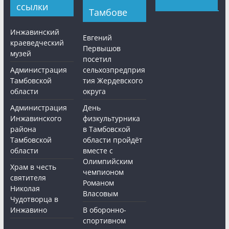
ссылки
Тамбове
Инжавинский
Евгений
краеведческий
Первышов
музей
посетил
Администрация
сельхозпредприя
Тамбовской
тия Жердевского
области
округа
Администрация
День
Инжавинского
физкультурника
района
в Тамбовской
Тамбовской
области пройдёт
области
вместе с
Олимпийским
Храм в честь
чемпионом
святителя
Романом
Николая
Власовым
Чудотворца в
Инжавино
В оборонно-
спортивном