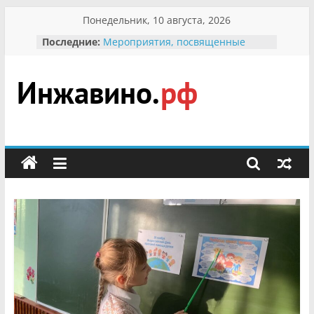
Перейти
Понедельник, 10 августа, 2026
к
Последние:
Мероприятия, посвященные
содержимому
Международному Дню семьи
Присвоение звания «Почётный
гражданин Инжавинского округа»
участнице Великой
Инжавино.рф
Отечественной, фронтовичке
Александре Николаевне
Кирсановой
сельский
Безопасность в сети Интернет
портал
Ученики приняли участие в
мероприятии «Сохраним
первоцветы!»
В вольере Воронинского
заповедника родились крапчатые
суслики