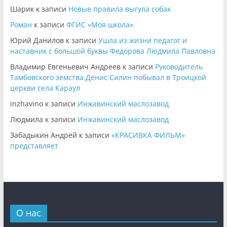
Шарик
к записи
Новые правила выгула собак
Роман
к записи
ФГИС «Моя школа»
Юрий Данилов
к записи
Ушла из жизни педагог и
наставник с большой буквы Федорова Людмила Павловна
Владимир Евгеньевич Андреев
к записи
Руководитель
Тамбовского земства Денис Силин побывал в Троицкой
церкви села Караул
inzhavino
к записи
Инжавинский маслозавод
Людмила
к записи
Инжавинский маслозавод
Забадыкин Андрей
к записи
«КРАСИВКА ФИЛЬМ»
представляет
О нас