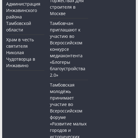
торжествах Дня
Администрация
строителя в
Инжавинского
Москве
района
Тамбовской
Тамбовчан
области
приглашают к
участию во
Храм в честь
Всероссийском
святителя
конкурсе
Николая
медиаконтента
Чудотворца в
«Блогеры
Инжавино
благоустройства
2.0»
Тамбовская
молодёжь
принимает
участие во
Всероссийском
форуме
«Развитие малых
городов и
исторических