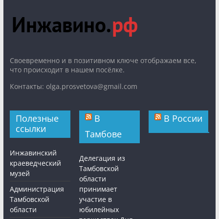
Cвоевременно и в позитивном ключе отображаем все,
что происходит в нашем посёлке.
Контакты: olga.prosvetova@gmail.com
Полезные
В
В России
ссылки
Тамбове
Инжавинский
Делегация из
краеведческий
Тамбовской
музей
области
Администрация
принимает
Тамбовской
участие в
области
юбилейных