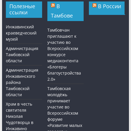
Полезные
В
В России
ссылки
Тамбове
Инжавинский
Тамбовчан
краеведческий
приглашают к
музей
участию во
Администрация
Всероссийском
Тамбовской
конкурсе
области
медиаконтента
«Блогеры
Администрация
благоустройства
Инжавинского
2.0»
района
Тамбовской
Тамбовская
области
молодёжь
принимает
Храм в честь
участие во
святителя
Всероссийском
Николая
форуме
Чудотворца в
«Развитие малых
Инжавино