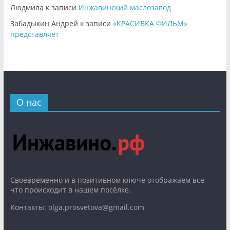
Людмила
к записи
Инжавинский маслозавод
Забадыкин Андрей
к записи
«КРАСИВКА ФИЛЬМ»
представляет
О нас
Cвоевременно и в позитивном ключе отображаем все,
что происходит в нашем посёлке.
Контакты: olga.prosvetova@gmail.com