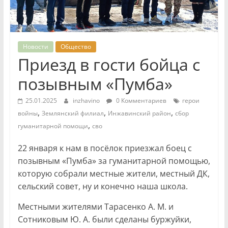
Новости
Общество
Приезд в гости бойца с
позывным «Пумба»
25.01.2025
inzhavino
0 Комментариев
герои
,
,
,
войны
Землянский филиал
Инжавинский район
сбор
,
гуманитарной помощи
сво
22 января к нам в посёлок приезжал боец с
позывным «Пумба» за гуманитарной помощью,
которую собрали местные жители, местный ДК,
сельский совет, ну и конечно наша школа.
Местными жителями Тарасенко А. М. и
Сотниковым Ю. А. были сделаны буржуйки,