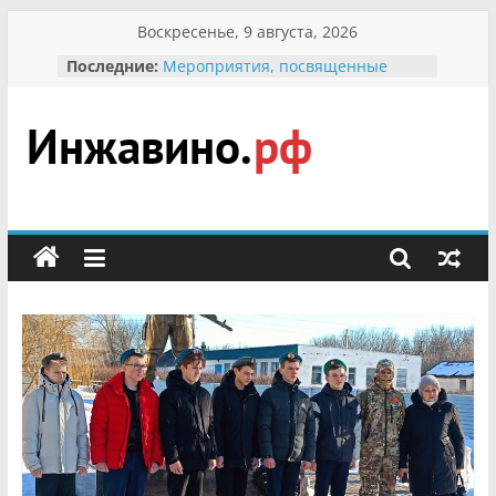
Перейти
Воскресенье, 9 августа, 2026
к
Последние:
Мероприятия, посвященные
содержимому
Международному Дню семьи
Присвоение звания «Почётный
гражданин Инжавинского округа»
участнице Великой
Инжавино.рф
Отечественной, фронтовичке
Александре Николаевне
Кирсановой
сельский
Безопасность в сети Интернет
портал
Ученики приняли участие в
мероприятии «Сохраним
первоцветы!»
В вольере Воронинского
заповедника родились крапчатые
суслики