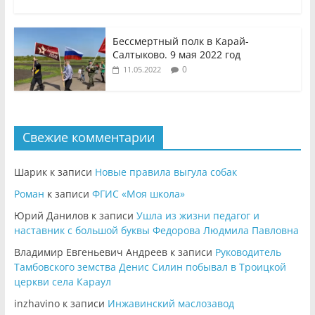
Бессмертный полк в Карай-
Салтыково. 9 мая 2022 год
0
11.05.2022
Свежие комментарии
Шарик
к записи
Новые правила выгула собак
Роман
к записи
ФГИС «Моя школа»
Юрий Данилов
к записи
Ушла из жизни педагог и
наставник с большой буквы Федорова Людмила Павловна
Владимир Евгеньевич Андреев
к записи
Руководитель
Тамбовского земства Денис Силин побывал в Троицкой
церкви села Караул
inzhavino
к записи
Инжавинский маслозавод