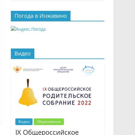
Погода в Инжавино
Видео
Видео
Образование
IX Общероссийское