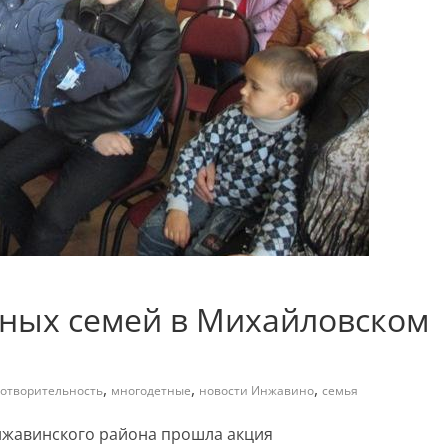
ных семей в Михайловском
,
,
,
готворительность
многодетные
новости Инжавино
семья
Инжавинского района прошла акция