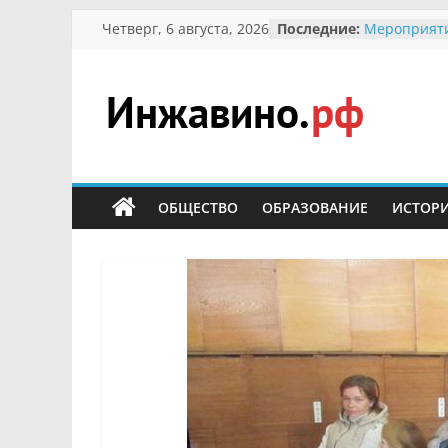
Перейти
Четверг, 6 августа, 2026
Последние:
Мероприят
к
Междунаро
Присвоение
содержимому
гражданин 
участнице 
Инжавино.рф
Отечествен
Александре
Кирсановой
сельский
Безопаснос
портал
ОБЩЕСТВО
ОБРАЗОВАНИЕ
ИСТОР
Ученики пр
мероприяти
первоцветы
В вольере 
заповедник
суслики