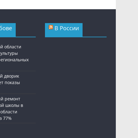
бове
В России
ой области
культуры
региональных
й дворик
ет показы
й ремонт
ой школы в
 области
а 77%