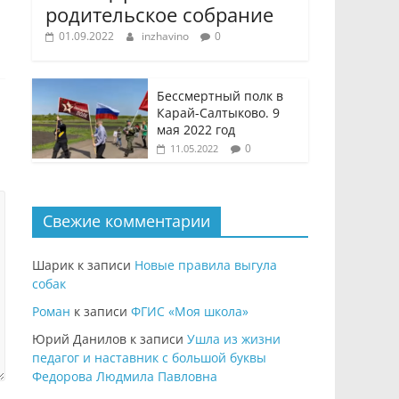
родительское собрание
01.09.2022
inzhavino
0
Бессмертный полк в
Карай-Салтыково. 9
мая 2022 год
0
11.05.2022
Свежие комментарии
Шарик
к записи
Новые правила выгула
собак
Роман
к записи
ФГИС «Моя школа»
Юрий Данилов
к записи
Ушла из жизни
педагог и наставник с большой буквы
Федорова Людмила Павловна