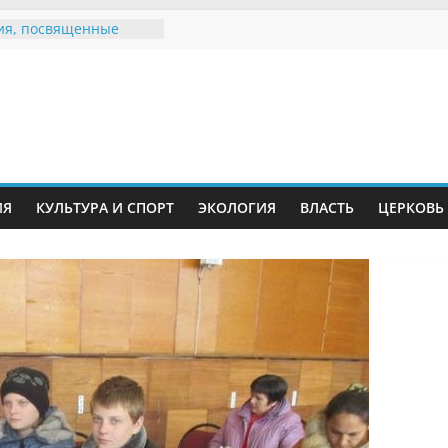
ия, посвященные
дному Дню семьи
 звания «Почётный
Инжавинского округа»
Великой
ной, фронтовичке
 Николаевне
ть в сети Интернет
ИЯ
КУЛЬТУРА И СПОРТ
ЭКОЛОГИЯ
ВЛАСТЬ
ЦЕРКОВЬ
иняли участие в
и «Сохраним
!»
Воронинского
а родились крапчатые