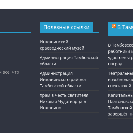
Полезные ссылки
В Там
Инжавинский
В Тамбовск
краеведческий музей
работники 
Администрация Тамбовской
удостоены 
области
наград
 все, что
Администрация
Театральны
Инжавинского района
возобновля
Тамбовской области
спектаклей
Храм в честь святителя
Капитальны
Николая Чудотворца в
Платоновск
Инжавино
Тамбовской
завершён н