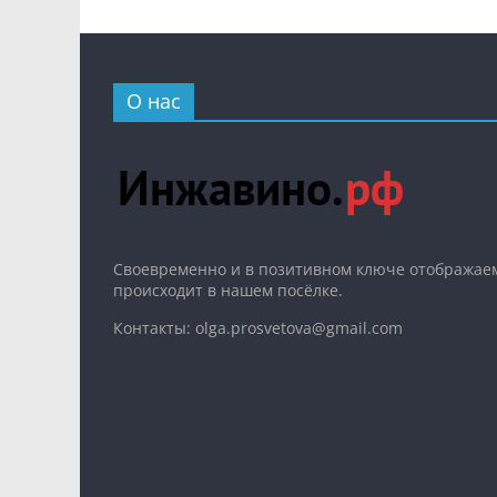
О нас
Cвоевременно и в позитивном ключе отображаем
происходит в нашем посёлке.
Контакты: olga.prosvetova@gmail.com