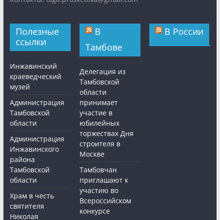
Полезные
В
В России
ссылки
Тамбове
Инжавинский
Делегация из
краеведческий
Тамбовской
музей
области
Администрация
принимает
Тамбовской
участие в
области
юбилейных
торжествах Дня
Администрация
строителя в
Инжавинского
Москве
района
Тамбовской
Тамбовчан
области
приглашают к
участию во
Храм в честь
Всероссийском
святителя
конкурсе
Николая