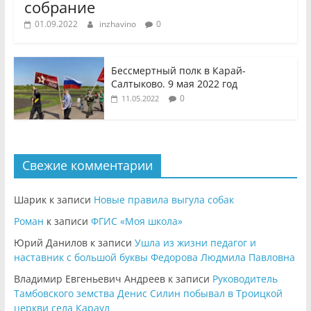
собрание
01.09.2022
inzhavino
0
Бессмертный полк в Карай-
Салтыково. 9 мая 2022 год
0
11.05.2022
Свежие комментарии
Шарик
к записи
Новые правила выгула собак
Роман
к записи
ФГИС «Моя школа»
Юрий Данилов
к записи
Ушла из жизни педагог и
наставник с большой буквы Федорова Людмила Павловна
Владимир Евгеньевич Андреев
к записи
Руководитель
Тамбовского земства Денис Силин побывал в Троицкой
церкви села Караул