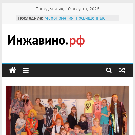
Перейти
Понедельник, 10 августа, 2026
к
Последние:
Мероприятия, посвященные
содержимому
Международному Дню семьи
Присвоение звания «Почётный
гражданин Инжавинского округа»
участнице Великой
Инжавино.рф
Отечественной, фронтовичке
Александре Николаевне
Кирсановой
сельский
Безопасность в сети Интернет
портал
Ученики приняли участие в
мероприятии «Сохраним
первоцветы!»
В вольере Воронинского
заповедника родились крапчатые
суслики