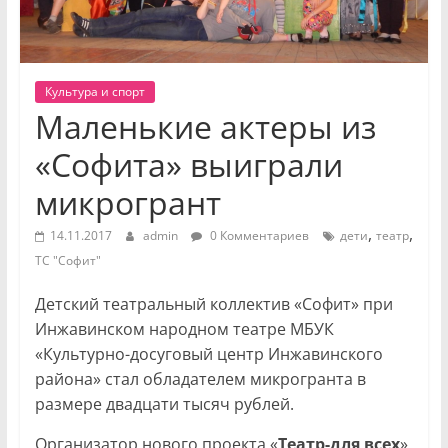
Культура и спорт
Маленькие актеры из
«Софита» выиграли
микрогрант
,
,
14.11.2017
admin
0 Комментариев
дети
театр
ТС "Софит"
Детский театральный коллектив «Софит» при
Инжавинском народном театре МБУК
«Культурно-досуговый центр Инжавинского
района» стал обладателем микрогранта в
размере двадцати тысяч рублей.
Организатор нового проекта «
Театр-для всех
»,