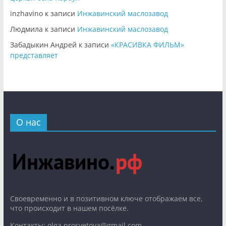
inzhavino
к записи
Инжавинский маслозавод
Людмила
к записи
Инжавинский маслозавод
Забадыкин Андрей
к записи
«КРАСИВКА ФИЛЬМ»
представляет
О нас
Cвоевременно и в позитивном ключе отображаем все,
что происходит в нашем посёлке.
Контакты: olga.prosvetova@gmail.com