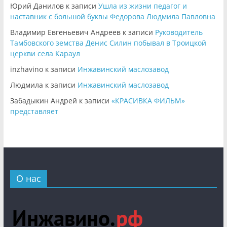
Юрий Данилов
к записи
Ушла из жизни педагог и
наставник с большой буквы Федорова Людмила Павловна
Владимир Евгеньевич Андреев
к записи
Руководитель
Тамбовского земства Денис Силин побывал в Троицкой
церкви села Караул
inzhavino
к записи
Инжавинский маслозавод
Людмила
к записи
Инжавинский маслозавод
Забадыкин Андрей
к записи
«КРАСИВКА ФИЛЬМ»
представляет
О нас