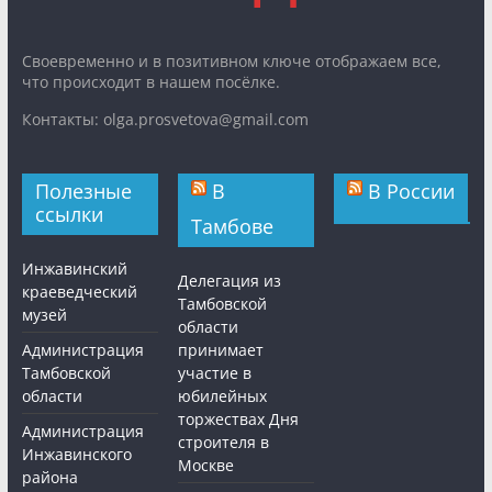
Cвоевременно и в позитивном ключе отображаем все,
что происходит в нашем посёлке.
Контакты: olga.prosvetova@gmail.com
Полезные
В
В России
ссылки
Тамбове
Инжавинский
Делегация из
краеведческий
Тамбовской
музей
области
Администрация
принимает
Тамбовской
участие в
области
юбилейных
торжествах Дня
Администрация
строителя в
Инжавинского
Москве
района