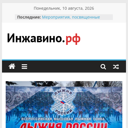
Перейти
Понедельник, 10 августа, 2026
к
Последние:
Мероприятия, посвященные
содержимому
Международному Дню семьи
Присвоение звания «Почётный
гражданин Инжавинского округа»
участнице Великой
Инжавино.рф
Отечественной, фронтовичке
Александре Николаевне
Кирсановой
сельский
Безопасность в сети Интернет
портал
Ученики приняли участие в
мероприятии «Сохраним
первоцветы!»
В вольере Воронинского
заповедника родились крапчатые
суслики