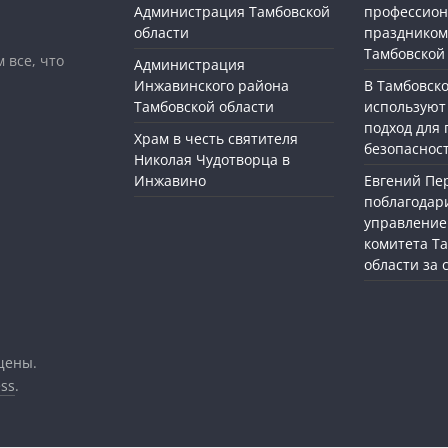
Администрация Тамбовской
профессио
области
праздником
Тамбовской
 все, что
Администрация
Инжавинского района
В Тамбовск
Тамбовской области
используют
подход для
Храм в честь святителя
безопасност
Николая Чудотворца в
Инжавино
Евгений П
поблагодар
управление
комитета Т
области за
щены.
ss
.