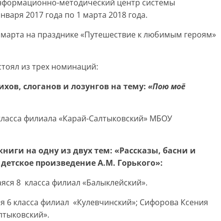
информационно-методический центр системы
варя 2017 года по 1 марта 2018 года.
 марта на празднике «Путешествие к любимым героям»
стоял из трех номинаций:
ихов, слоганов и лозунгов
на тему:
«Пою моё
 класса филиала «Карай-Салтыковский» МБОУ
книги
на одну из двух тем:
«Рассказы, басни и
 детское произведение А.М.
Горького»
:
ся 8 класса филиал «Балыклейский».
я 6 класса филиал «Кулевчинский»; Сифорова Ксения
лтыковский».