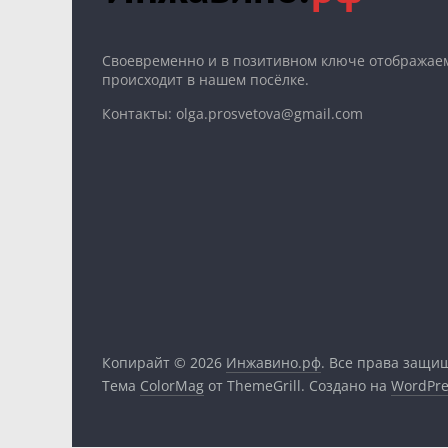
Cвоевременно и в позитивном ключе отображаем
происходит в нашем посёлке.
Контакты: olga.prosvetova@gmail.com
Копирайт © 2026
Инжавино.рф
. Все права защи
Тема
ColorMag
от ThemeGrill. Создано на
WordPre