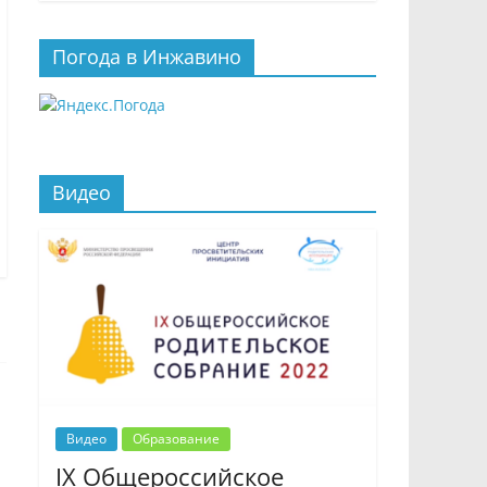
Погода в Инжавино
Видео
Видео
Образование
IX Общероссийское