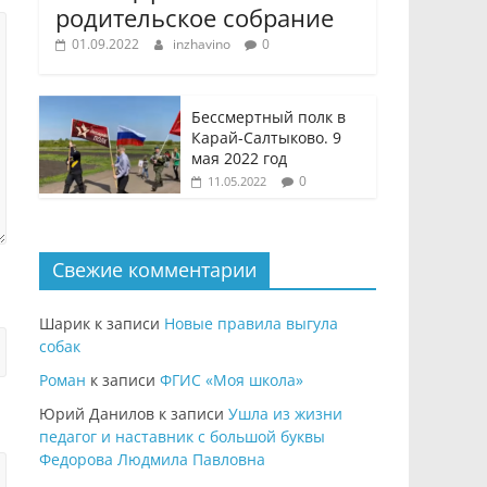
родительское собрание
01.09.2022
inzhavino
0
Бессмертный полк в
Карай-Салтыково. 9
мая 2022 год
0
11.05.2022
Свежие комментарии
Шарик
к записи
Новые правила выгула
собак
Роман
к записи
ФГИС «Моя школа»
Юрий Данилов
к записи
Ушла из жизни
педагог и наставник с большой буквы
Федорова Людмила Павловна