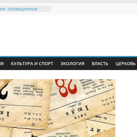
ия, посвященные
дному Дню семьи
е звания «Почётный
Инжавинского округа»
Великой
ной, фронтовичке
 Николаевне
й
ть в сети Интернет
ИЯ
КУЛЬТУРА И СПОРТ
ЭКОЛОГИЯ
ВЛАСТЬ
ЦЕРКОВЬ
иняли участие в
ии «Сохраним
!»
Воронинского
а родились крапчатые