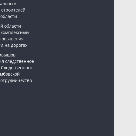
нальным
 строителей
 области
ой области
 комплексный
 повышения
и на дорогах
ервышов
ил следственное
 Следственного
амбовской
 сотрудничество