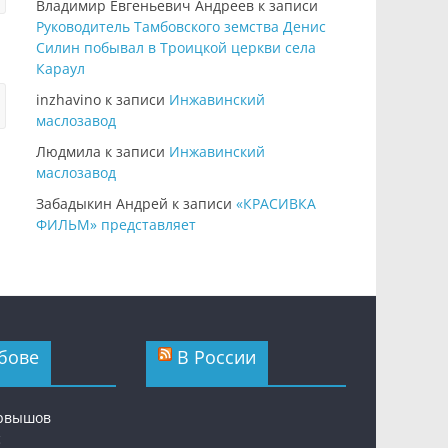
Владимир Евгеньевич Андреев
к записи
Руководитель Тамбовского земства Денис
Силин побывал в Троицкой церкви села
Караул
inzhavino
к записи
Инжавинский
маслозавод
Людмила
к записи
Инжавинский
маслозавод
Забадыкин Андрей
к записи
«КРАСИВКА
ФИЛЬМ» представляет
бове
В России
ервышов
с