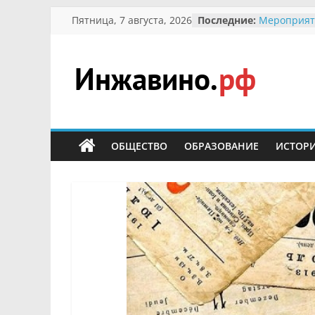
Перейти
Пятница, 7 августа, 2026
Последние:
Мероприят
к
Междунаро
Присвоени
содержимому
гражданин 
участнице 
Инжавино.рф
Отечествен
Александре
Кирсаново
сельский
Безопаснос
портал
ОБЩЕСТВО
ОБРАЗОВАНИЕ
ИСТОР
Ученики пр
мероприят
первоцветы
В вольере 
заповедник
суслики