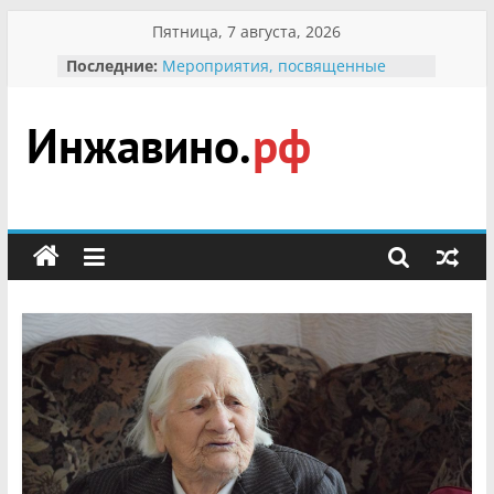
Перейти
Пятница, 7 августа, 2026
к
Последние:
Мероприятия, посвященные
содержимому
Международному Дню семьи
Присвоение звания «Почётный
гражданин Инжавинского округа»
участнице Великой
Инжавино.рф
Отечественной, фронтовичке
Александре Николаевне
Кирсановой
сельский
Безопасность в сети Интернет
портал
Ученики приняли участие в
мероприятии «Сохраним
первоцветы!»
В вольере Воронинского
заповедника родились крапчатые
суслики