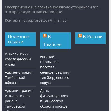
Cвоевременно и в позитивном ключе отображаем все,
что происходит в нашем посёлке.
Контакты: olga.prosvetova@gmail.com
Полезные
В
В России
ссылки
Тамбове
Инжавинский
Евгений
краеведческий
Первышов
музей
посетил
Администрация
сельхозпредприя
Тамбовской
тия Жердевского
области
округа
Администрация
День
Инжавинского
физкультурника
района
в Тамбовской
Тамбовской
области пройдёт