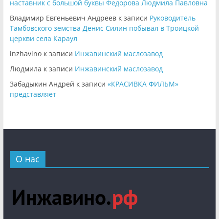
наставник с большой буквы Федорова Людмила Павловна
Владимир Евгеньевич Андреев
к записи
Руководитель
Тамбовского земства Денис Силин побывал в Троицкой
церкви села Караул
inzhavino
к записи
Инжавинский маслозавод
Людмила
к записи
Инжавинский маслозавод
Забадыкин Андрей
к записи
«КРАСИВКА ФИЛЬМ»
представляет
О нас