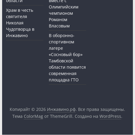
области
вместе с
Олимпийским
Храм в честь
чемпионом
святителя
Романом
Николая
Власовым
Чудотворца в
Инжавино
В оборонно-
спортивном
лагере
«Сосновый бор»
Тамбовской
области появится
современная
площадка ГТО
Копирайт © 2026
Инжавино.рф
. Все права защищены.
Тема
ColorMag
от ThemeGrill. Создано на
WordPress
.