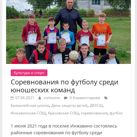
Культура и спорт
Соревнования по футболу среди
юношеских команд
07.06.2021
inzhavino
0 Комментариев
,
,
,
Балыклейская школа
День защиты детей
ДЮСШ
,
,
,
Инжавинская СОШ
Красивская СОШ
соревнования
футбол
1 июня 2021 года в поселке Инжавино состоялись
районные соревнования по футболу среди