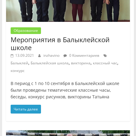
Образование
Мероприятия в Балыклейской
школе
13.09.2021
inzhavino
0 Комментариев
,
,
,
,
Балыклей
Балыклейская школа
викторина
классный час
конкурс
В период с 1 по 10 сентября в Балыклейской школе
были проведены тематические классные часы,
беседы, конкурс рисунков, викторины Татьяна
Читать далее