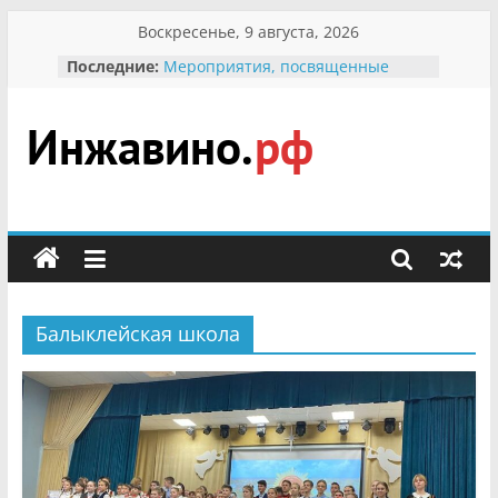
Перейти
Воскресенье, 9 августа, 2026
к
Последние:
Мероприятия, посвященные
содержимому
Международному Дню семьи
Присвоение звания «Почётный
гражданин Инжавинского округа»
участнице Великой
Инжавино.рф
Отечественной, фронтовичке
Александре Николаевне
Кирсановой
сельский
Безопасность в сети Интернет
портал
Ученики приняли участие в
мероприятии «Сохраним
первоцветы!»
Балыклейская школа
В вольере Воронинского
заповедника родились крапчатые
суслики