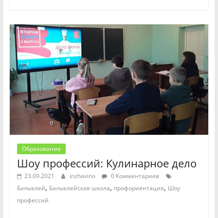
Образование
Шоу профессий: Кулинарное дело
23.09.2021
inzhavino
0 Комментариев
,
,
,
Балыклей
Балыклейская школа
профориентация
Шоу
профессий