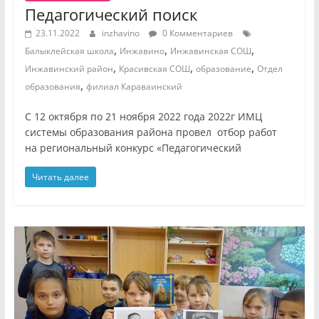
Педагогический поиск
23.11.2022
inzhavino
0 Комментариев
,
,
,
Балыклейская школа
Инжавино
Инжавинская СОШ
,
,
,
Инжавинский район
Красивская СОШ
образование
Отдел
,
образования
филиал Караваинский
C 12 октября по 21 ноября 2022 года 2022г ИМЦ
системы образования района провел отбор работ
на региональный конкурс «Педагогический
Читать далее