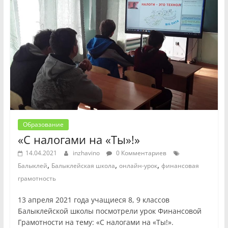
Образование
«С налогами на «Ты»!»
14.04.2021
inzhavino
0 Комментариев
,
,
,
Балыклей
Балыклейская школа
онлайн-урок
финансовая
грамотность
13 апреля 2021 года учащиеся 8, 9 классов
Балыклейской школы посмотрели урок Финансовой
Грамотности на тему: «С налогами на «Ты!».