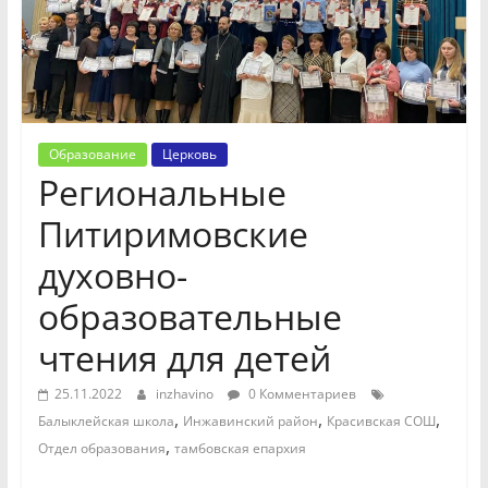
Образование
Церковь
Региональные
Питиримовские
духовно-
образовательные
чтения для детей
25.11.2022
inzhavino
0 Комментариев
,
,
,
Балыклейская школа
Инжавинский район
Красивская СОШ
,
Отдел образования
тамбовская епархия