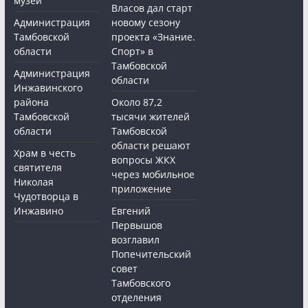
музей
Власов дал старт
Администрация
новому сезону
Тамбовской
проекта «Знание.
области
Спорт» в
Тамбовской
Администрация
области
Инжавинского
района
Около 87,2
Тамбовской
тысячи жителей
области
Тамбовской
области решают
Храм в честь
вопросы ЖКХ
святителя
через мобильное
Николая
приложение
Чудотворца в
Инжавино
Евгений
Первышов
возглавил
Попечительский
совет
Тамбовского
отделения