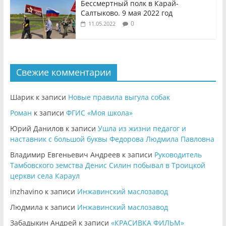
Бессмертный полк в Карай-
Салтыково. 9 мая 2022 год
0
11.05.2022
Свежие комментарии
Шарик
к записи
Новые правила выгула собак
Роман
к записи
ФГИС «Моя школа»
Юрий Данилов
к записи
Ушла из жизни педагог и
наставник с большой буквы Федорова Людмила Павловна
Владимир Евгеньевич Андреев
к записи
Руководитель
Тамбовского земства Денис Силин побывал в Троицкой
церкви села Караул
inzhavino
к записи
Инжавинский маслозавод
Людмила
к записи
Инжавинский маслозавод
Забадыкин Андрей
к записи
«КРАСИВКА ФИЛЬМ»