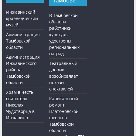
Тамбове
Инжавинский
В Тамбовской
краеведческий
области
музей
работники
Администрация
культуры
Тамбовской
удостоены
области
региональных
наград
Администрация
Инжавинского
Театральный
района
дворик
Тамбовской
возобновляет
области
показы
спектаклей
Храм в честь
святителя
Капитальный
Николая
ремонт
Чудотворца в
Платоновской
Инжавино
школы в
Тамбовской
области