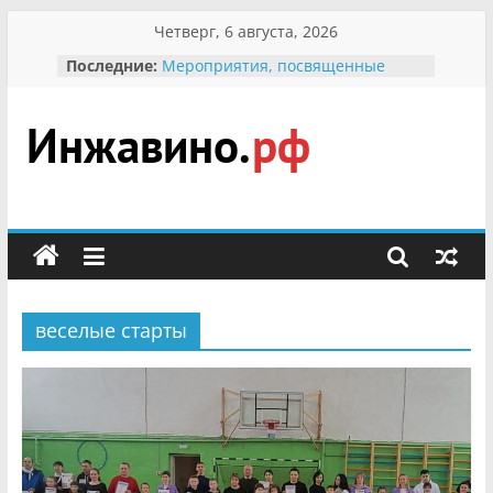
Перейти
Четверг, 6 августа, 2026
к
Последние:
Мероприятия, посвященные
содержимому
Международному Дню семьи
Присвоение звания «Почётный
гражданин Инжавинского округа»
участнице Великой
Инжавино.рф
Отечественной, фронтовичке
Александре Николаевне
Кирсановой
сельский
Безопасность в сети Интернет
портал
Ученики приняли участие в
мероприятии «Сохраним
первоцветы!»
веселые старты
В вольере Воронинского
заповедника родились крапчатые
суслики