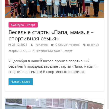
Культура и спорт
Веселые старты «Папа, мама, я –
спортивная семья»
25.12.2023
inzhavino
0 Комментариев
веселые
,
,
,
старты
ДЮСШ
Инжавинский район
спорт
23 декабря в нашей школе прошел спортивный
семейный праздник веселые старты «Папа, мама, я –
спортивная семья»! В спортивных эстафетах
Читать далее