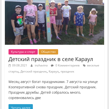
Культура и спорт
Общество
Детский праздник в селе Караул
09.08.2021
inzhavino
0 Комментариев
веселые
,
,
,
старты
Детский праздник
Караул
праздник
Месяц август богат праздниками. 7 августа на улице
Кооперативной снова праздник. Детский праздник.
Праздник дружбы. Детей собралось много,
соревновались две
Читать далее