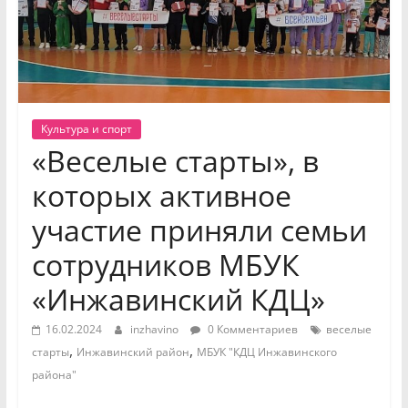
Культура и спорт
«Веселые старты», в
которых активное
участие приняли семьи
сотрудников МБУК
«Инжавинский КДЦ»
16.02.2024
inzhavino
0 Комментариев
веселые
,
,
старты
Инжавинский район
МБУК "КДЦ Инжавинского
района"