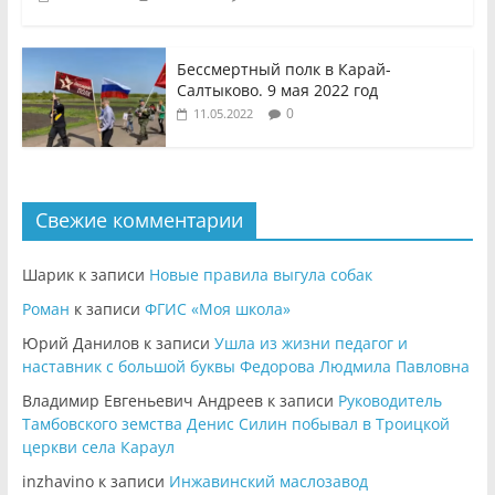
Бессмертный полк в Карай-
Салтыково. 9 мая 2022 год
0
11.05.2022
Свежие комментарии
Шарик
к записи
Новые правила выгула собак
Роман
к записи
ФГИС «Моя школа»
Юрий Данилов
к записи
Ушла из жизни педагог и
наставник с большой буквы Федорова Людмила Павловна
Владимир Евгеньевич Андреев
к записи
Руководитель
Тамбовского земства Денис Силин побывал в Троицкой
церкви села Караул
inzhavino
к записи
Инжавинский маслозавод