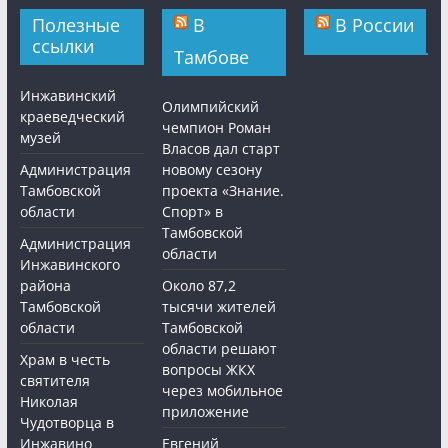
Полезные
В
В России
ссылки
Тамбове
Инжавинский
Олимпийский
краеведческий
чемпион Роман
музей
Власов дал старт
Администрация
новому сезону
Тамбовской
проекта «Знание.
области
Спорт» в
Тамбовской
Администрация
области
Инжавинского
района
Около 87,2
Тамбовской
тысячи жителей
области
Тамбовской
области решают
Храм в честь
вопросы ЖКХ
святителя
через мобильное
Николая
приложение
Чудотворца в
Инжавино
Евгений