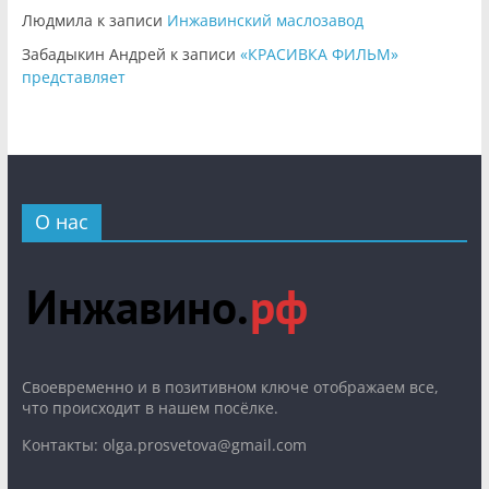
Людмила
к записи
Инжавинский маслозавод
Забадыкин Андрей
к записи
«КРАСИВКА ФИЛЬМ»
представляет
О нас
Cвоевременно и в позитивном ключе отображаем все,
что происходит в нашем посёлке.
Контакты: olga.prosvetova@gmail.com