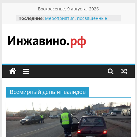
Перейти
Воскресенье, 9 августа, 2026
к
Последние:
Мероприятия, посвященные
содержимому
Международному Дню семьи
Присвоение звания «Почётный
гражданин Инжавинского округа»
участнице Великой
Инжавино.рф
Отечественной, фронтовичке
Александре Николаевне
Кирсановой
сельский
Безопасность в сети Интернет
портал
Ученики приняли участие в
мероприятии «Сохраним
первоцветы!»
Всемирный день инвалидов
В вольере Воронинского
заповедника родились крапчатые
суслики