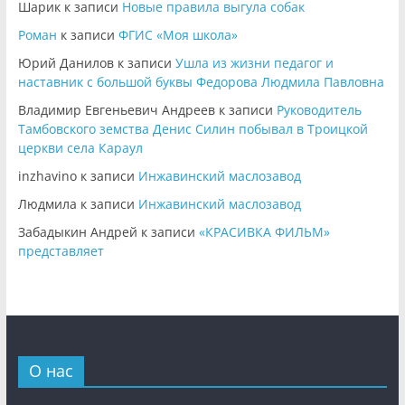
Шарик
к записи
Новые правила выгула собак
Роман
к записи
ФГИС «Моя школа»
Юрий Данилов
к записи
Ушла из жизни педагог и
наставник с большой буквы Федорова Людмила Павловна
Владимир Евгеньевич Андреев
к записи
Руководитель
Тамбовского земства Денис Силин побывал в Троицкой
церкви села Караул
inzhavino
к записи
Инжавинский маслозавод
Людмила
к записи
Инжавинский маслозавод
Забадыкин Андрей
к записи
«КРАСИВКА ФИЛЬМ»
представляет
О нас