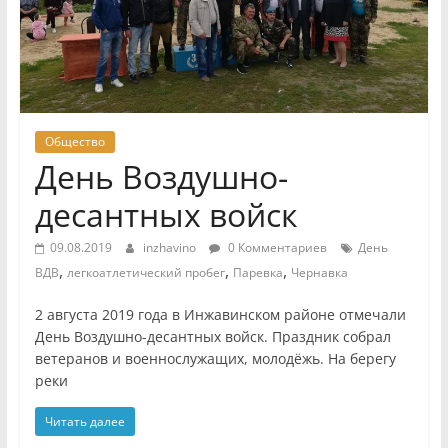
Общество
День Воздушно-
десантных войск
09.08.2019
inzhavino
0 Комментариев
День
,
,
,
ВДВ
легкоатлетический пробег
Паревка
Чернавка
2 августа 2019 года в Инжавинском районе отмечали
День Воздушно-десантных войск. Праздник собрал
ветеранов и военнослужащих, молодёжь. На берегу
реки
Читать далее