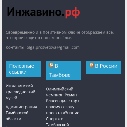
Cвоевременно и в позитивном ключе отображаем все,
что происходит в нашем посёлке.
Контакты: olga.prosvetova@gmail.com
Полезные
В
В России
ссылки
Тамбове
Инжавинский
Олимпийский
краеведческий
чемпион Роман
музей
Власов дал старт
Администрация
новому сезону
Тамбовской
проекта «Знание.
области
Спорт» в
Тамбовской