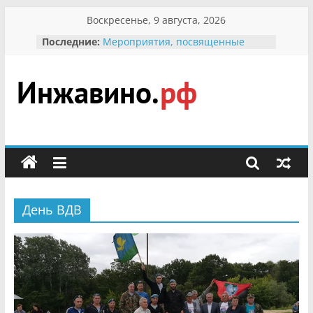
Перейти
Воскресенье, 9 августа, 2026
к
Последние:
Мероприятия, посвященные
содержимому
Международному Дню семьи
Присвоение звания «Почётный
гражданин Инжавинского округа»
участнице Великой
Инжавино.рф
Отечественной, фронтовичке
Александре Николаевне
Кирсановой
сельский
Безопасность в сети Интернет
портал
Ученики приняли участие в
мероприятии «Сохраним
первоцветы!»
День ВДВ
В вольере Воронинского
заповедника родились крапчатые
суслики