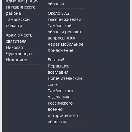
Администрация
области
Инжавинского
района
Около 87,2
Тамбовской
тысячи жителей
области
Тамбовской
области решают
Храм в честь
вопросы ЖКХ
святителя
через мобильное
Николая
приложение
Чудотворца в
Инжавино
Евгений
Первышов
возглавил
Попечительский
совет
Тамбовского
отделения
Российского
военно-
исторического
общества