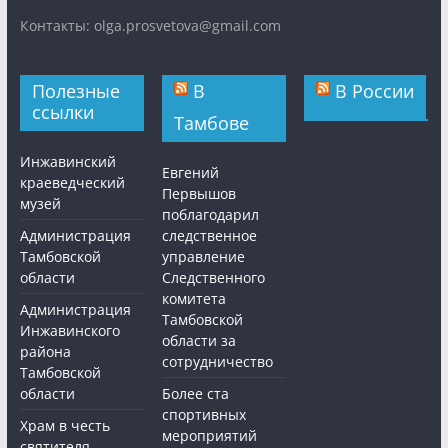
Контакты: olga.prosvetova@gmail.com
Полезные
В
В России
ссылки
Тамбове
Инжавинский
Евгений
краеведческий
Первышов
музей
поблагодарил
Администрация
следственное
Тамбовской
управление
области
Следственного
комитета
Администрация
Тамбовской
Инжавинского
области за
района
сотрудничество
Тамбовской
области
Более ста
спортивных
Храм в честь
мероприятий
святителя