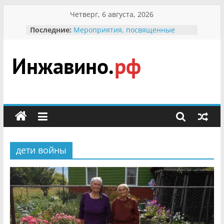
Перейти
Четверг, 6 августа, 2026
к
Последние:
Мероприятия, посвященные
содержимому
Международному Дню семьи
Присвоение звания «Почётный
гражданин Инжавинского округа»
участнице Великой
Инжавино.рф
Отечественной, фронтовичке
Александре Николаевне
Кирсановой
сельский
Безопасность в сети Интернет
портал
Ученики приняли участие в
мероприятии «Сохраним
первоцветы!»
дети войны
В вольере Воронинского
заповедника родились крапчатые
суслики