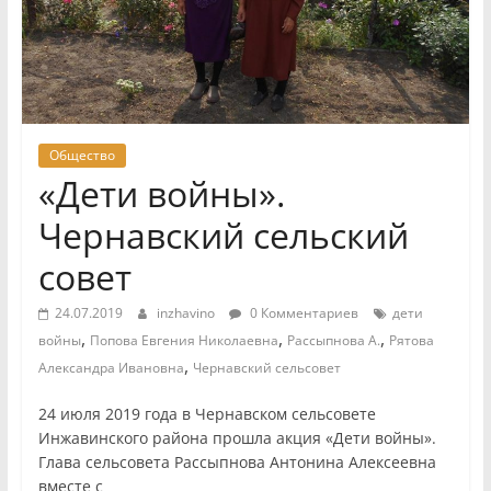
Общество
«Дети войны».
Чернавский сельский
совет
24.07.2019
inzhavino
0 Комментариев
дети
,
,
,
войны
Попова Евгения Николаевна
Рассыпнова А.
Рятова
,
Александра Ивановна
Чернавский сельсовет
24 июля 2019 года в Чернавском сельсовете
Инжавинского района прошла акция «Дети войны».
Глава сельсовета Рассыпнова Антонина Алексеевна
вместе с